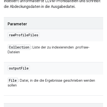
Indexiert unformatierte LLVM-Profildateien und schreibt
die Abdeckungsdaten in die Ausgabedatei.
Parameter
raw
Profile
Files
Collection
: Liste der zu indexierenden .profraw-
Dateien
output
File
File
: Datei, in die die Ergebnisse geschrieben werden
sollen