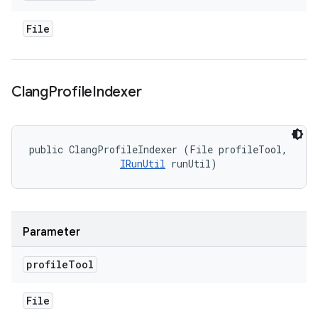
File
Clang
Profile
Indexer
public ClangProfileIndexer (File profileTool, 

IRunUtil
 runUtil)
Parameter
profile
Tool
File