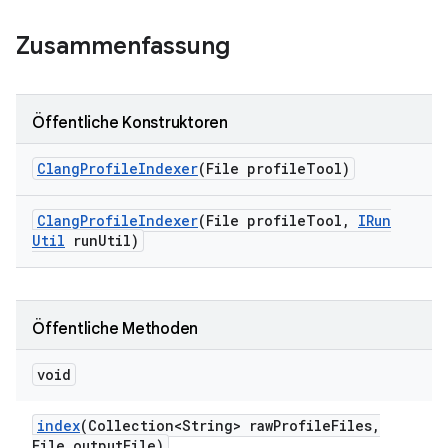
Zusammenfassung
Öffentliche Konstruktoren
Clang
Profile
Indexer
(File profile
Tool)
Clang
Profile
Indexer
(File profile
Tool
,
IRun
Util
run
Util)
Öffentliche Methoden
void
index
(Collection<String> raw
Profile
Files
,
File output
File)