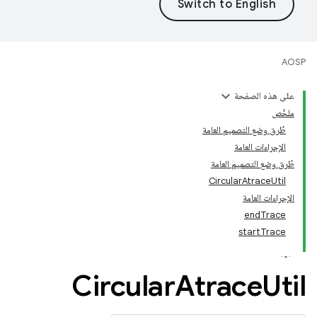
AOSP
على هذه الصفحة
ملخّص
طُرق وضع التصميم العامة
الإجراءات العامة
طُرق وضع التصميم العامة
CircularAtraceUtil
الإجراءات العامة
endTrace
startTrace
Circular
Atrace
Util