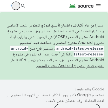
اعتبارًا من عام 2026، ولضمان اتّساق نموذج التطوير الثابت الأساسي
واستقرار المنصة في النظام المتكامل، سننشر رمز المصدر في مشروع
Android مفتوح المصدر (AOSP) في الربعَين الثاني والرابع. لبناء
مشروع Android مفتوح المصدر والمساهمة فيه، استخدِم
android-latest-release
. سيشير فرع بيان
android-
latest-release
دائمًا إلى أحدث إصدار تم نشره في مشروع
Android مفتوح المصدر. لمزيد من المعلومات، يُرجى الاطّلاع على
التغييرات في مشروع Android مفتوح المصدر
.
تستخدم Google تكنولوجيا الذكاء الاصطناعي لترجمة المحتوى إلى
لغتك المفضّلة، وقد تتضمّن بعض الأخطاء.