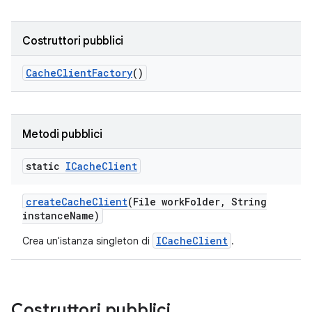
Costruttori pubblici
Cache
Client
Factory
()
Metodi pubblici
static
ICache
Client
create
Cache
Client
(File work
Folder
,
String
instance
Name)
ICacheClient
Crea un'istanza singleton di
.
Costruttori pubblici