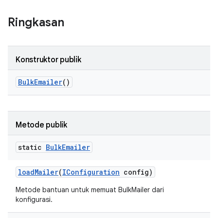
Ringkasan
Konstruktor publik
Bulk
Emailer
()
Metode publik
static
Bulk
Emailer
load
Mailer
(
IConfiguration
config)
Metode bantuan untuk memuat BulkMailer dari
konfigurasi.