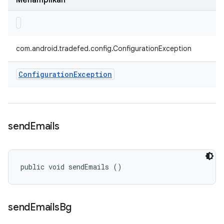
Menampilkan
com.android.tradefed.config.ConfigurationException
Configuration
Exception
send
Emails
public void sendEmails ()
send
Emails
Bg