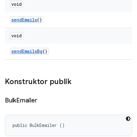
void
send
Emails
()
void
send
Emails
Bg
()
Konstruktor publik
Bulk
Emailer
public BulkEmailer ()