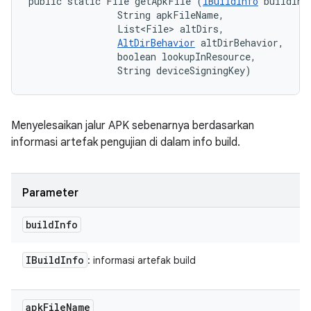
public static File getApkFile (
IBuildInfo
 buildInfo
                String apkFileName, 

                List<File> altDirs, 

AltDirBehavior
 altDirBehavior, 

                boolean lookupInResource, 

                String deviceSigningKey)
Menyelesaikan jalur APK sebenarnya berdasarkan
informasi artefak pengujian di dalam info build.
Parameter
build
Info
IBuild
Info
: informasi artefak build
apk
File
Name