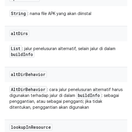
String
: nama file APK yang akan diinstal
alt
Dirs
List
: jalur penelusuran alternatif, selain jalur di dalam
build
Info
alt
Dir
Behavior
Alt
Dir
Behavior
: cara jalur penelusuran alternatif harus
build
Info
digunakan terhadap jalur di dalam
: sebagai
penggantian, atau sebagai pengganti; jika tidak
ditentukan, penggantian akan digunakan
lookup
In
Resource