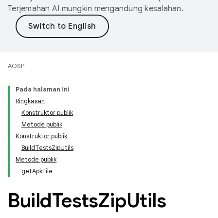
Terjemahan AI mungkin mengandung kesalahan.
AOSP
Pada halaman ini
Ringkasan
Konstruktor publik
Metode publik
Konstruktor publik
BuildTestsZipUtils
Metode publik
getApkFile
Build
Tests
Zip
Utils