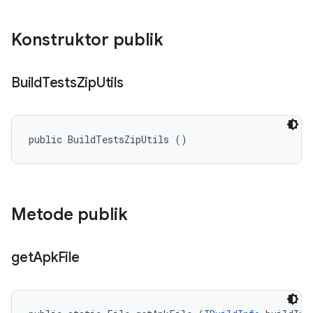
Konstruktor publik
Build
Tests
Zip
Utils
public BuildTestsZipUtils ()
Metode publik
get
Apk
File