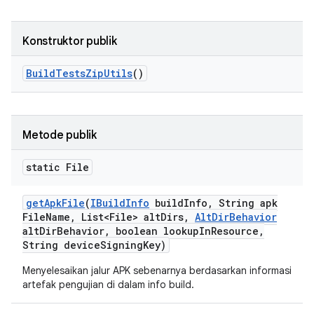
Konstruktor publik
Build
Tests
Zip
Utils
()
Metode publik
static File
get
Apk
File
(
IBuild
Info
build
Info
,
String apk
File
Name
,
List<File> alt
Dirs
,
Alt
Dir
Behavior
alt
Dir
Behavior
,
boolean lookup
In
Resource
,
String device
Signing
Key)
Menyelesaikan jalur APK sebenarnya berdasarkan informasi
artefak pengujian di dalam info build.