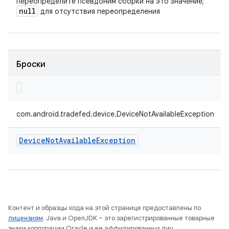
переопределите псевдоним сборки на это значение;
null
для отсутствия переопределения
Броски
com.android.tradefed.device.DeviceNotAvailableException
Device
Not
Available
Exception
Контент и образцы кода на этой странице предоставлены по
лицензиям
. Java и OpenJDK – это зарегистрированные товарные
знаки корпорации Oracle и ее аффилированных лиц.