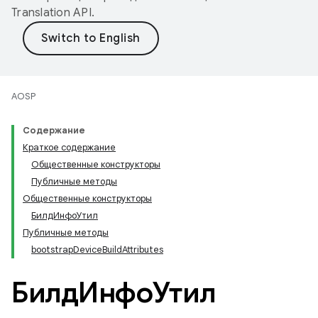
Translation API
.
AOSP
Содержание
Краткое содержание
Общественные конструкторы
Публичные методы
Общественные конструкторы
БилдИнфоУтил
Публичные методы
bootstrap
Device
Build
Attributes
БилдИнфоУтил