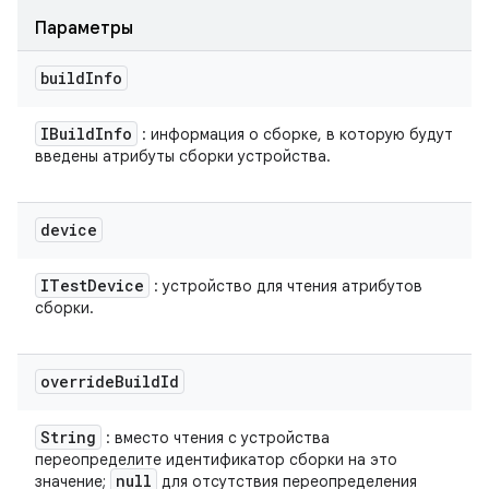
Параметры
build
Info
IBuild
Info
: информация о сборке, в которую будут
введены атрибуты сборки устройства.
device
ITest
Device
: устройство для чтения атрибутов
сборки.
override
Build
Id
String
: вместо чтения с устройства
переопределите идентификатор сборки на это
null
значение;
для отсутствия переопределения