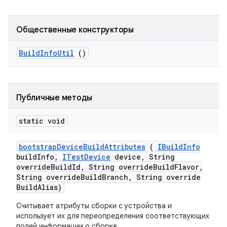
Общественные конструкторы
Build
Info
Util
()
Публичные методы
static void
bootstrap
Device
Build
Attributes
(
IBuild
Info
build
Info
,
ITest
Device
device
,
String
override
Build
Id
,
String override
Build
Flavor
,
String override
Build
Branch
,
String override
Build
Alias)
Считывает атрибуты сборки с устройства и
использует их для переопределения соответствующих
полей информации о сборке.