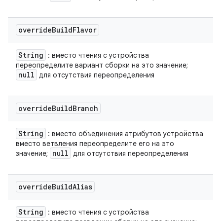
override
Build
Flavor
String
: вместо чтения с устройства
переопределите вариант сборки на это значение;
null
для отсутствия переопределения
override
Build
Branch
String
: вместо объединения атрибутов устройства
вместо ветвления переопределите его на это
null
значение;
для отсутствия переопределения
override
Build
Alias
String
: вместо чтения с устройства