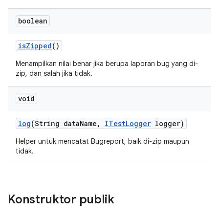
boolean
is
Zipped
()
Menampilkan nilai benar jika berupa laporan bug yang di-
zip, dan salah jika tidak.
void
log
(String data
Name
,
ITest
Logger
logger)
Helper untuk mencatat Bugreport, baik di-zip maupun
tidak.
Konstruktor publik