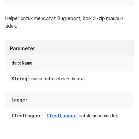
Helper untuk mencatat Bugreport, baik di-zip maupun
tidak.
Parameter
data
Name
String
: nama data setelah dicatat.
logger
ITest
Logger
ITest
Logger
:
untuk menerima log.