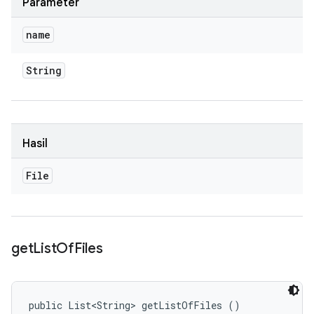
Parameter
name
String
Hasil
File
get
List
Of
Files
public List<String> getListOfFiles ()