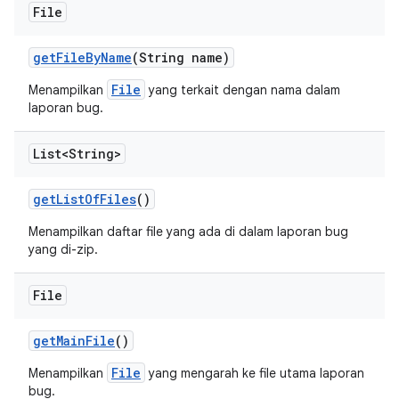
File
get
File
By
Name
(String name)
File
Menampilkan
yang terkait dengan nama dalam
laporan bug.
List<String>
get
List
Of
Files
()
Menampilkan daftar file yang ada di dalam laporan bug
yang di-zip.
File
get
Main
File
()
File
Menampilkan
yang mengarah ke file utama laporan
bug.