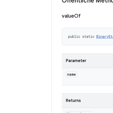
Öffentliche Meth
value
Of
public static 
BinarySt
Parameter
name
Returns