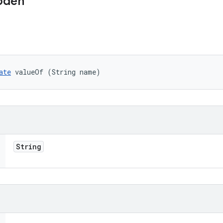
oden
ate
 valueOf (String name)
String