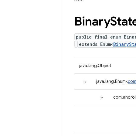
Binary
Stat
public final enum Bina
extends Enum<
BinarySt
java.lang.Object
↳
java.lang.Enum<
com
↳
com.android