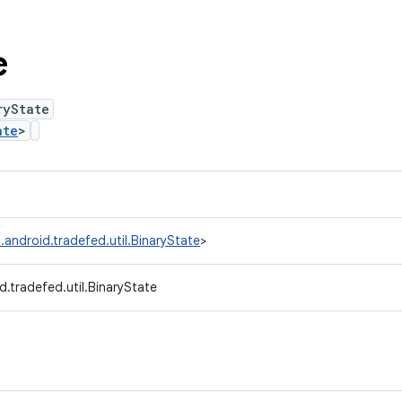
e
ryState
ate
>
.android.tradefed.util.BinaryState
>
.tradefed.util.BinaryState