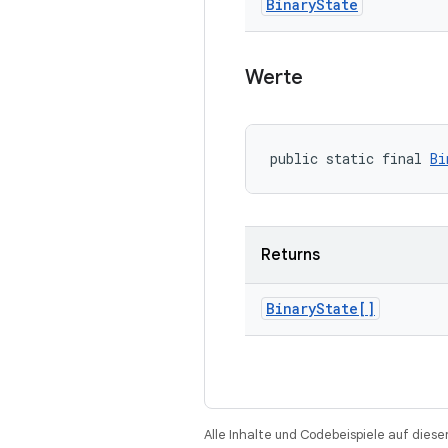
Binary
State
Werte
public static final 
Bi
Returns
Binary
State[]
Alle Inhalte und Codebeispiele auf diese