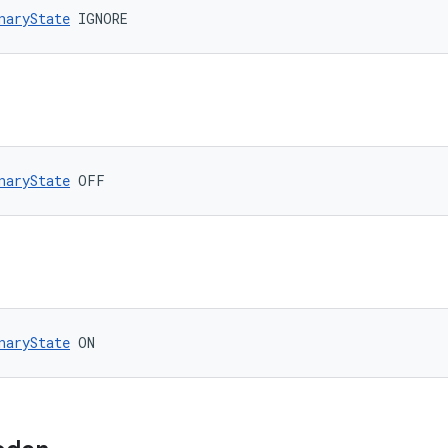
naryState
 IGNORE
naryState
 OFF
naryState
 ON