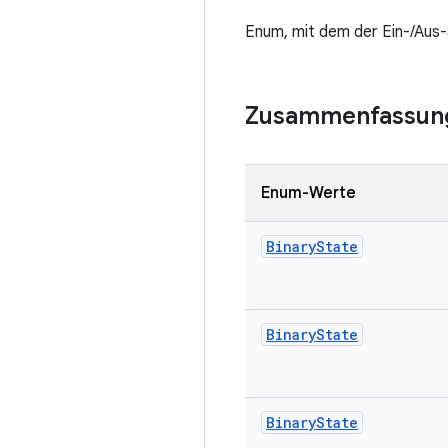
Enum, mit dem der Ein-/Aus
Zusammenfassun
Enum-Werte
Binary
State
Binary
State
Binary
State