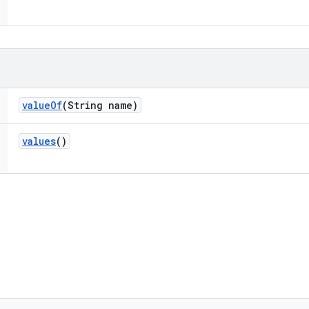
value
Of
(String name)
values
()