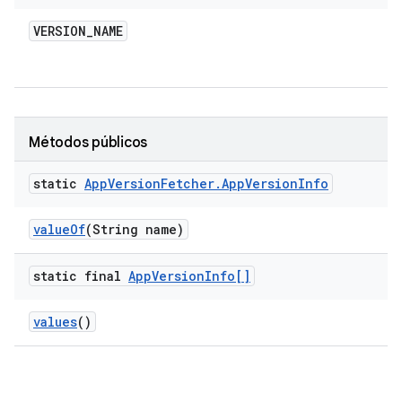
VERSION
_
NAME
Métodos públicos
static
App
Version
Fetcher
.
App
Version
Info
value
Of
(String name)
static final
App
Version
Info[]
values
()