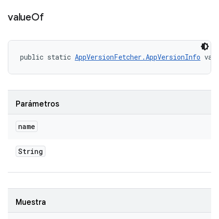
value
Of
public static 
AppVersionFetcher.AppVersionInfo
 val
Parámetros
name
String
Muestra