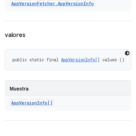
App
Version
Fetcher
.
App
Version
Info
valores
public static final 
AppVersionInfo[]
 values ()
Muestra
App
Version
Info[]