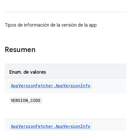
Tipos de información de la versión de la app
Resumen
Enum
.
de valores
App
Version
Fetcher
.
App
Version
Info
VERSION
_
CODE
App
Version
Fetcher
.
App
Version
Info