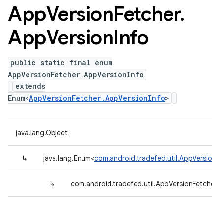
App
Version
Fetcher
.
App
Version
Info
public static final enum
AppVersionFetcher.AppVersionInfo
extends
Enum<
AppVersionFetcher.AppVersionInfo
>
java.lang.Object
↳
java.lang.Enum<
com.android.tradefed.util.AppVersion
↳
com.android.tradefed.util.AppVersionFetcher