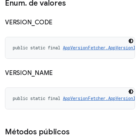
Enum
.
de valores
VERSION
_
CODE
public static final 
AppVersionFetcher.AppVersionIn
VERSION
_
NAME
public static final 
AppVersionFetcher.AppVersionIn
Métodos públicos