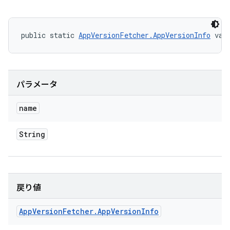
public static 
AppVersionFetcher.AppVersionInfo
 val
パラメータ
name
String
戻り値
App
Version
Fetcher
.
App
Version
Info