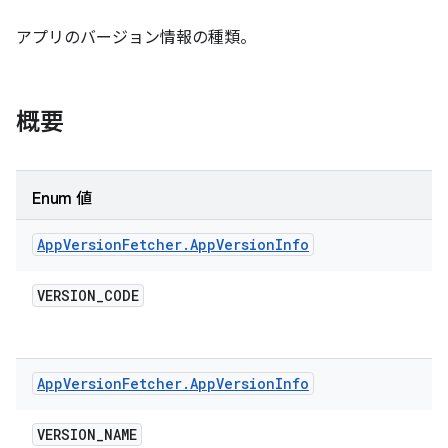
アプリのバージョン情報の種類。
概要
Enum 値
App
Version
Fetcher
.
App
Version
Info
VERSION
_
CODE
App
Version
Fetcher
.
App
Version
Info
VERSION
_
NAME