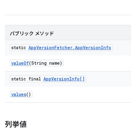
パブリック メソッド
static
App
Version
Fetcher
.
App
Version
Info
value
Of
(String name)
static final
App
Version
Info[]
values
()
列挙値