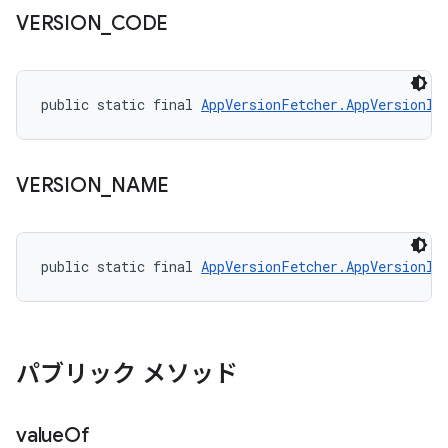
VERSION
_
CODE
public static final 
AppVersionFetcher.AppVersionIn
VERSION
_
NAME
public static final 
AppVersionFetcher.AppVersionIn
パブリック メソッド
value
Of