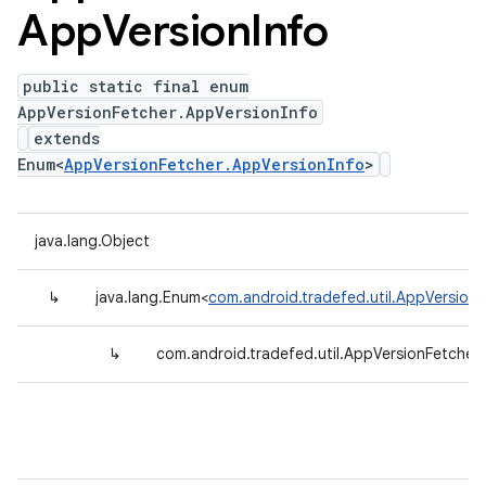
App
Version
Info
public static final enum
AppVersionFetcher.AppVersionInfo
extends
Enum<
AppVersionFetcher.AppVersionInfo
>
java.lang.Object
↳
java.lang.Enum<
com.android.tradefed.util.AppVersion
↳
com.android.tradefed.util.AppVersionFetcher