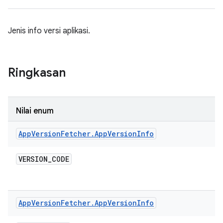
Jenis info versi aplikasi.
Ringkasan
Nilai enum
App
Version
Fetcher
.
App
Version
Info
VERSION
_
CODE
App
Version
Fetcher
.
App
Version
Info