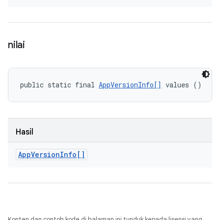
nilai
public static final 
AppVersionInfo[]
 values ()
Hasil
App
Version
Info[]
Konten dan contoh kode di halaman ini tunduk kepada lisensi yang