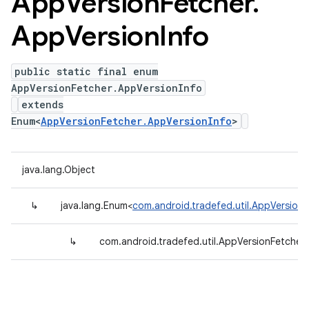
App
Version
Fetcher
.
App
Version
Info
public static final enum
AppVersionFetcher.AppVersionInfo
extends
Enum<
AppVersionFetcher.AppVersionInfo
>
java.lang.Object
↳
java.lang.Enum<
com.android.tradefed.util.AppVersion
↳
com.android.tradefed.util.AppVersionFetcher