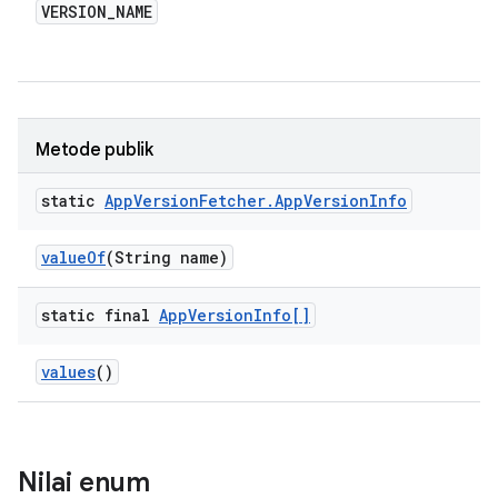
VERSION
_
NAME
Metode publik
static
App
Version
Fetcher
.
App
Version
Info
value
Of
(String name)
static final
App
Version
Info[]
values
()
Nilai enum