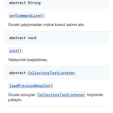
abstract String
get
Command
Line
()
Önceki çalıştırmadan orijinal komut satırını alın.
abstract void
init
()
Yükleyicinin başlatılması.
abstract
Collecting
Test
Listener
load
Previous
Results
()
CollectingTestListener
Önceki sonuçları
biçiminde
yükleyin.