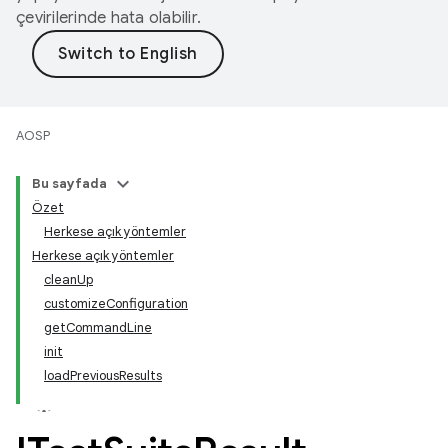
çevirilerinde hata olabilir.
AOSP
Bu sayfada
Özet
Herkese açık yöntemler
Herkese açık yöntemler
clean
Up
customize
Configuration
get
Command
Line
init
load
Previous
Results