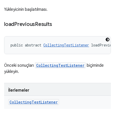
Yükleyicinin başlatılması.
load
Previous
Results
public abstract 
CollectingTestListener
 loadPreviou
Önceki sonuçları
CollectingTestListener
biçiminde
yükleyin.
İlerlemeler
Collecting
Test
Listener