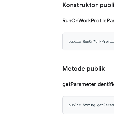
Konstruktor publ
Run
On
Work
Profile
Pa
public RunOnWorkProfi
Metode publik
get
Parameter
Identifi
public String getPara