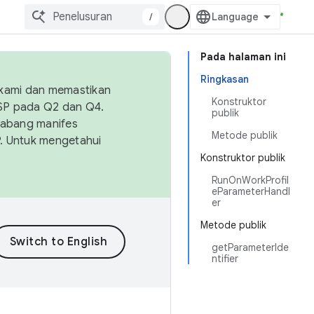
/
Pada halaman ini
Ringkasan
 kami dan memastikan
Konstruktor
OSP pada Q2 dan Q4.
publik
Cabang manifes
Metode publik
SP. Untuk mengetahui
Konstruktor publik
RunOnWorkProfil
eParameterHandl
er
Metode publik
getParameterIde
ntifier