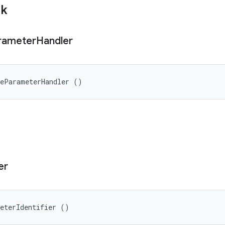
ik
rameter
Handler
leParameterHandler ()
er
meterIdentifier ()