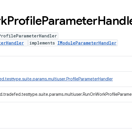
k
Profile
Parameter
Handl
ProfileParameterHandler
terHandler
implements
IModuleParameterHandler
d.testtype.suite.params.multiuser.ProfileParameterHandler
d.tradefed.testtype.suite.params.multiuser.RunOnWorkProfileParame