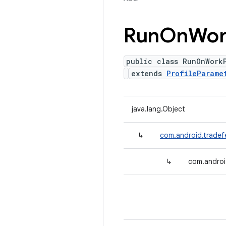
Run
On
Wor
public class RunOnWork
extends
ProfileParame
java.lang.Object
↳
com.android.tradefe
↳
com.androi