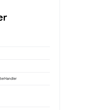
er
terHandler