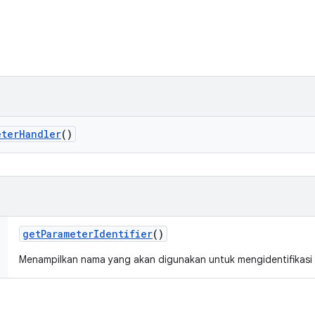
eter
Handler
()
get
Parameter
Identifier
()
Menampilkan nama yang akan digunakan untuk mengidentifikasi