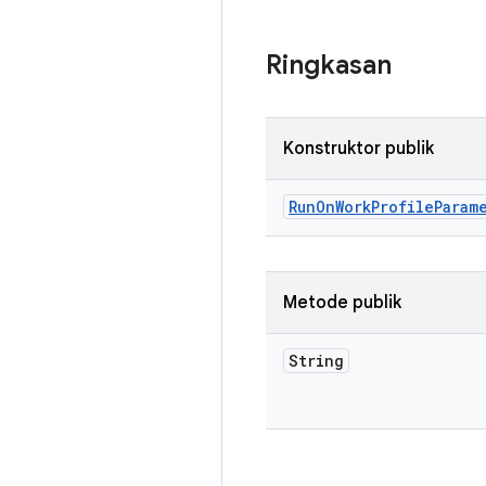
Ringkasan
Konstruktor publik
Run
On
Work
Profile
Param
Metode publik
String