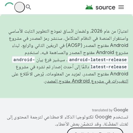
اعتبارًا من عام 2026، ولضمان اتّساق نموذج التطوير الثابت الأساسي
واستقرار المنصة في النظام المتكامل، سننشر رمز المصدر في مشروع
Android مفتوح المصدر (AOSP) في الربعَين الثاني والرابع. لبناء
مشروع Android مفتوح المصدر والمساهمة فيه، استخدِم
android-latest-release
. سيشير فرع بيان
android-
latest-release
دائمًا إلى أحدث إصدار تم نشره في مشروع
Android مفتوح المصدر. لمزيد من المعلومات، يُرجى الاطّلاع على
التغييرات في مشروع Android مفتوح المصدر
.
تستخدم Google تكنولوجيا الذكاء الاصطناعي لترجمة المحتوى إلى
لغتك المفضّلة، وقد تتضمّن بعض الأخطاء.