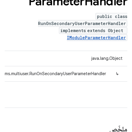
Parameter
Handler
public class
RunOnSecondaryUserParameterHandler
implements
extends Object
IModuleParameterHandler
java.lang.Object
params.multiuser.RunOnSecondaryUserParameterHandler
↳
ملخّص