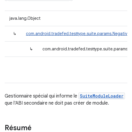
java.lang.Object
↳
com.android.tradefed.testtype.suite.params.Negative
↳
com.android.tradefed.testtype.suite.params.N
Gestionnaire spécial qui informe le
SuiteModuleLoader
que l'ABI secondaire ne doit pas créer de module.
Résumé