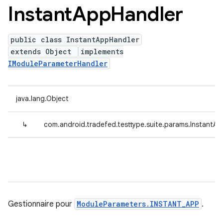
Instant
App
Handler
public class InstantAppHandler
extends Object
implements
IModuleParameterHandler
java.lang.Object
↳
com.android.tradefed.testtype.suite.params.InstantA
Gestionnaire pour
ModuleParameters.INSTANT_APP
.