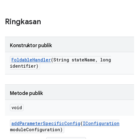
Ringkasan
Konstruktor publik
Foldable
Handler
(String state
Name
,
long
identifier)
Metode publik
void
add
Parameter
Specific
Config
(
IConfiguration
module
Configuration)