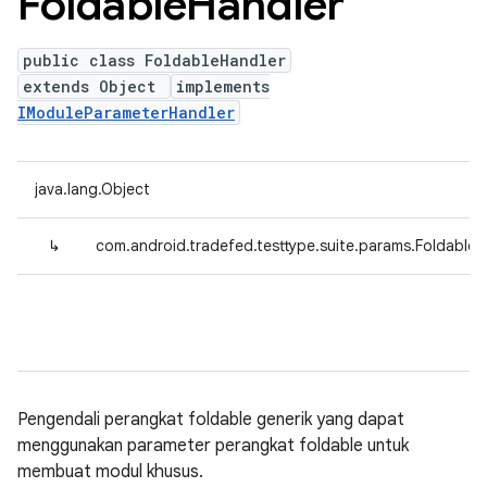
Foldable
Handler
public class FoldableHandler
extends Object
implements
IModuleParameterHandler
java.lang.Object
↳
com.android.tradefed.testtype.suite.params.FoldableH
Pengendali perangkat foldable generik yang dapat
menggunakan parameter perangkat foldable untuk
membuat modul khusus.