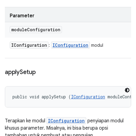
Parameter
module
Configuration
IConfiguration
IConfiguration
:
modul
apply
Setup
public void applySetup (
IConfiguration
 moduleConfi
Terapkan ke modul
IConfiguration
penyiapan modul
khusus parameter. Misalnya, ini bisa berupa opsi
tambahan untuk pembuat atau pengujian.