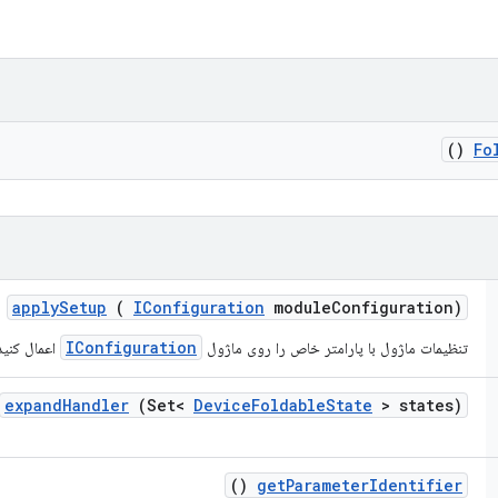
()
Fo
apply
Setup
(
IConfiguration
module
Configuration)
IConfiguration
تنظیمات ماژول با پارامتر خاص را روی ماژول
اعمال کنید
expand
Handler
(Set<
Device
Foldable
State
> states)
()
get
Parameter
Identifier