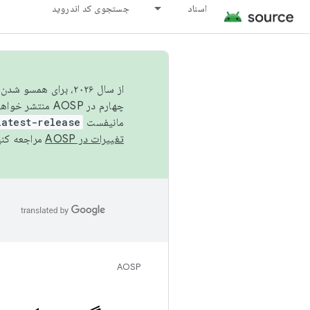
اسناد
جستجوی کد اندروید
از سال ۲۰۲۶، برای ه
چهارم در AOSP منتشر خواهیم کرد. برای ساخت و مشارکت در AOSP،
مانیفست
latest-release
تغییرات در AOSP
مراجعه کنی
ا
AOSP