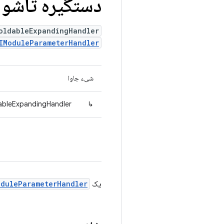
دستگیره تاشو
oldableExpandingHandler
IModuleParameterHandler
شیء جاوا
dableExpandingHandler
↳
یک
oduleParameterHandler