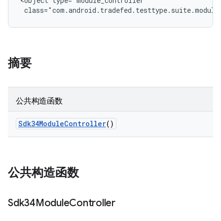
<object type="module_controller"

 class="com.android.tradefed.testtype.suite.module
摘要
公共构造函数
Sdk34Module
Controller
()
公共构造函数
Sdk34Module
Controller