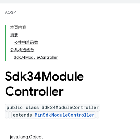
AOSP
本页内容
摘要
公共构造函数
公共构造函数
Sdk34ModuleController
Sdk34Module
Controller
public class Sdk34ModuleController
extends
MinSdkModuleController
java.lang.Object