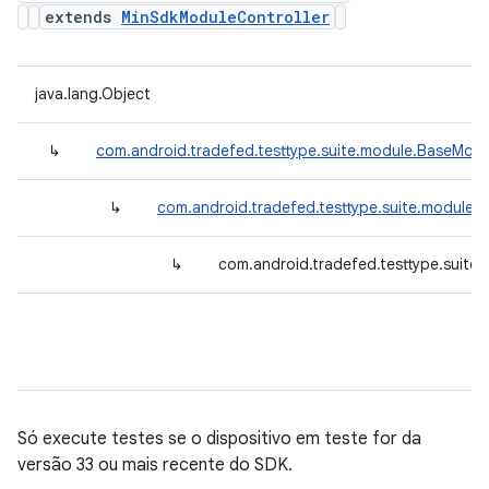
extends
MinSdkModuleController
java.lang.Object
↳
com.android.tradefed.testtype.suite.module.BaseModu
↳
com.android.tradefed.testtype.suite.module.
↳
com.android.tradefed.testtype.suite
Só execute testes se o dispositivo em teste for da
versão 33 ou mais recente do SDK.