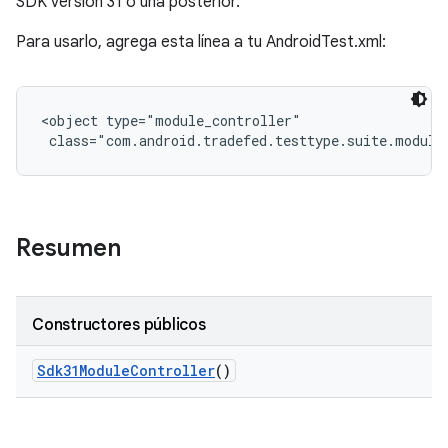
SDK versión 31 o una posterior.
Para usarlo, agrega esta línea a tu AndroidTest.xml:
<object type="module_controller"

 class="com.android.tradefed.testtype.suite.module
Resumen
Constructores públicos
Sdk31Module
Controller
()