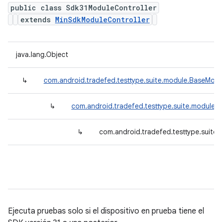
public class Sdk31ModuleController
extends
MinSdkModuleController
java.lang.Object
↳
com.android.tradefed.testtype.suite.module.BaseModu
↳
com.android.tradefed.testtype.suite.module.
↳
com.android.tradefed.testtype.suite
Ejecuta pruebas solo si el dispositivo en prueba tiene el