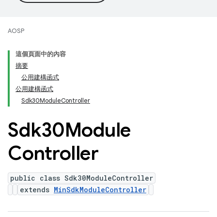
AOSP
這個頁面中的內容
摘要
公用建構函式
公用建構函式
Sdk30ModuleController
Sdk30Module
Controller
public class Sdk30ModuleController
extends
MinSdkModuleController