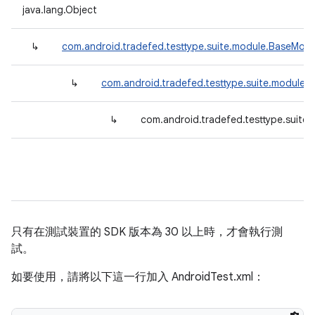
java.lang.Object
↳
com.android.tradefed.testtype.suite.module.BaseModu
↳
com.android.tradefed.testtype.suite.module.
↳
com.android.tradefed.testtype.suite
只有在測試裝置的 SDK 版本為 30 以上時，才會執行測
試。
如要使用，請將以下這一行加入 AndroidTest.xml：