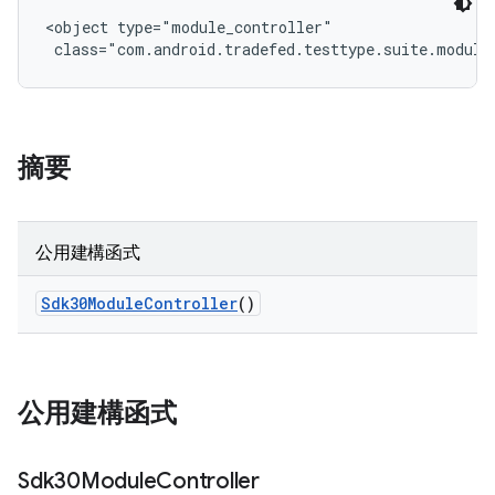
<object type="module_controller"

 class="com.android.tradefed.testtype.suite.module
摘要
公用建構函式
Sdk30Module
Controller
()
公用建構函式
Sdk30Module
Controller