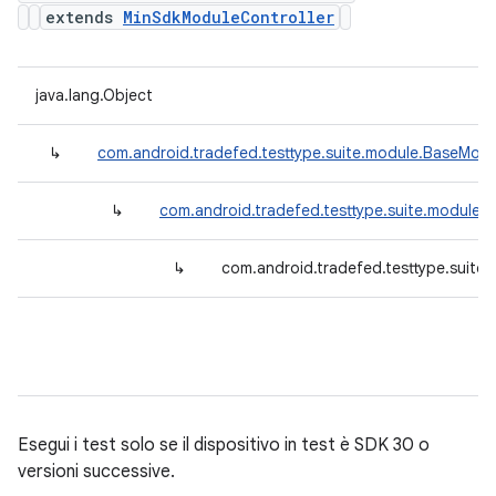
extends
MinSdkModuleController
java.lang.Object
↳
com.android.tradefed.testtype.suite.module.BaseModu
↳
com.android.tradefed.testtype.suite.module.
↳
com.android.tradefed.testtype.suite
Esegui i test solo se il dispositivo in test è SDK 30 o
versioni successive.