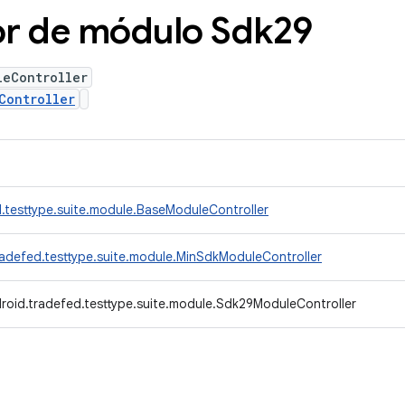
or de módulo Sdk29
leController
Controller
.testtype.suite.module.BaseModuleController
adefed.testtype.suite.module.MinSdkModuleController
roid.tradefed.testtype.suite.module.Sdk29ModuleController