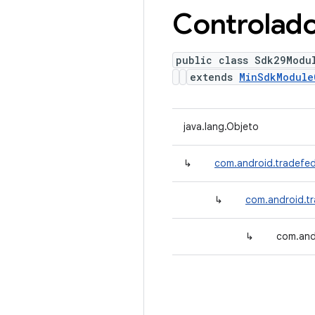
Controlad
public class Sdk29Modu
extends
MinSdkModule
java.lang.Objeto
↳
com.android.tradefed
↳
com.android.tr
↳
com.and