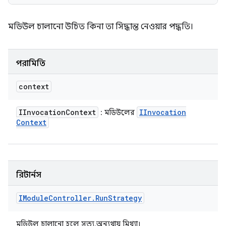
মডিউল চালানো উচিত কিনা তা সিদ্ধান্ত নেওয়ার পদ্ধতি।
পরামিতি
context
IInvocation
Context
IInvocation
: মডিউলের
Context
রিটার্নস
IModule
Controller
.
Run
Strategy
মডিউল চালানো হলে সত্য, অন্যথায় মিথ্যা।