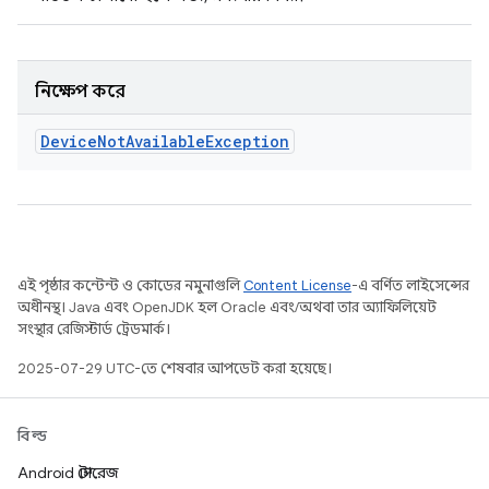
নিক্ষেপ করে
Device
Not
Available
Exception
এই পৃষ্ঠার কন্টেন্ট ও কোডের নমুনাগুলি
Content License
-এ বর্ণিত লাইসেন্সের
অধীনস্থ। Java এবং OpenJDK হল Oracle এবং/অথবা তার অ্যাফিলিয়েট
সংস্থার রেজিস্টার্ড ট্রেডমার্ক।
2025-07-29 UTC-তে শেষবার আপডেট করা হয়েছে।
বিল্ড
Android স্টোরেজ