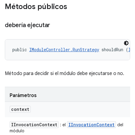
Métodos públicos
debería ejecutar
public 
IModuleController.RunStrategy
 shouldRun (
II
Método para decidir si el módulo debe ejecutarse o no.
Parámetros
context
IInvocation
Context
IInvocation
Context
: el
del
módulo