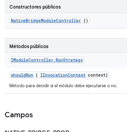
Constructores públicos
Native
Bridge
Module
Controller
()
Métodos públicos
IModule
Controller
.
Run
Strategy
should
Run
(
IInvocation
Context
context)
Método para decidir si el módulo debe ejecutarse o no.
Campos