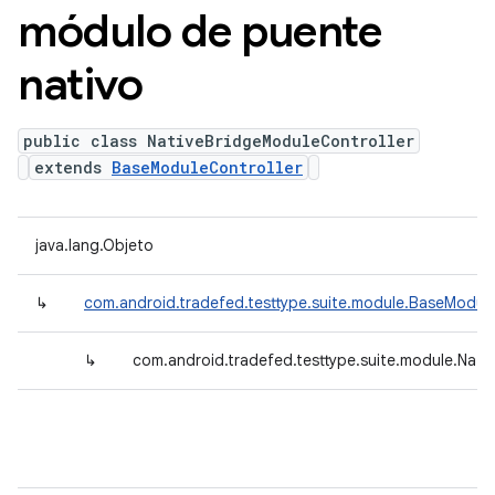
módulo de puente
nativo
public class NativeBridgeModuleController
extends
BaseModuleController
java.lang.Objeto
↳
com.android.tradefed.testtype.suite.module.BaseModule
↳
com.android.tradefed.testtype.suite.module.Nati