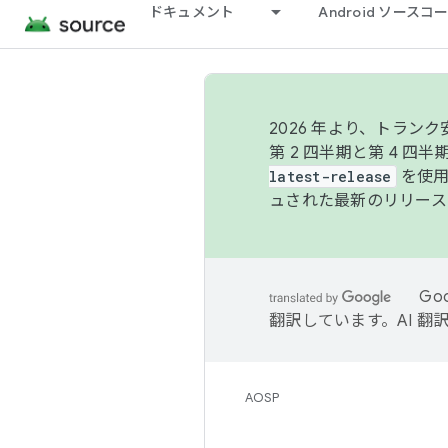
ドキュメント
Android ソース
2026 年より、トラ
第 2 四半期と第 4 四
latest-release
を使用
ュされた最新のリリース
Go
翻訳しています。AI 
AOSP