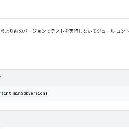
ン 番号より前のバージョンでテストを実行しないモジュール コ
タ
r
(int min
Sdk
Version)