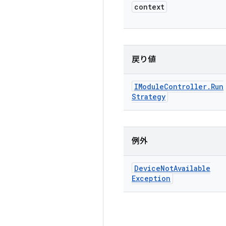
context
戻り値
IModule
Controller
.
Run
Strategy
例外
Device
Not
Available
Exception