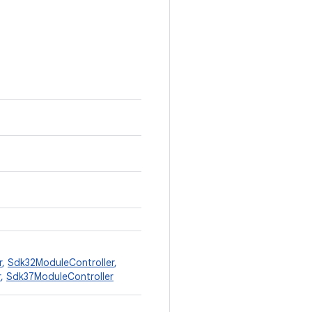
r
,
Sdk32ModuleController
,
r
,
Sdk37ModuleController