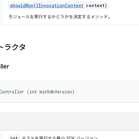
should
Run
(
IInvocation
Context
context)
モジュールを実行するかどうかを決定するメソッド。
トラクタ
ller
Controller (int minSdkVersion)
int
: テストを実行する最小 SDK バージョン。