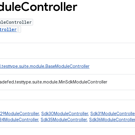
dule
Controller
uleController
troller
.testtype.suite.module.BaseModuleController
adefed.testtype.suite.module.MinSdkModuleController
29ModuleController
,
Sdk30ModuleController
,
Sdk31ModuleControlle
34ModuleController
,
Sdk35ModuleController
,
Sdk36ModuleControlle