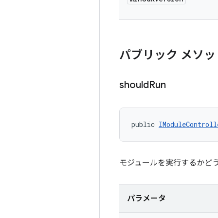
パブリック メソッ
should
Run
public 
IModuleControll
モジュールを実行するかど
パラメータ