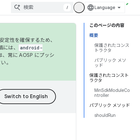
/
このページの内容
概要
の安定性を確保するため、
保護されたコンス
投稿には、
android-
トラクタ
、常に AOSP にプッシ
パブリック メソ
さい。
ッド
保護されたコンスト
ラクタ
MinSdkModuleCo
ntroller
パブリック メソッド
shouldRun