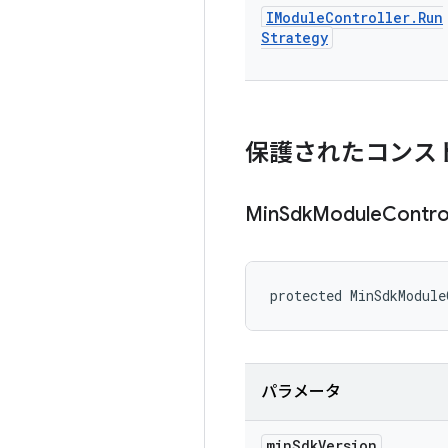
IModule
Controller
.
Run
Strategy
保護されたコンス
Min
Sdk
Module
Contro
protected MinSdkModule
パラメータ
min
Sdk
Version