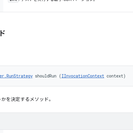
ド
er.RunStrategy
 shouldRun (
IInvocationContext
 context)
うかを決定するメソッド。