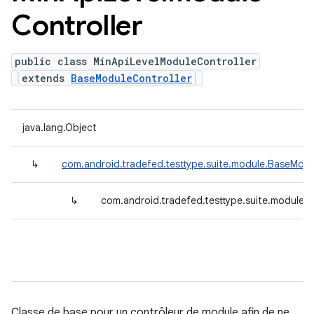
Controller
public class MinApiLevelModuleController
extends
BaseModuleController
java.lang.Object
↳
com.android.tradefed.testtype.suite.module.BaseModu
↳
com.android.tradefed.testtype.suite.module.
Classe de base pour un contrôleur de module afin de ne