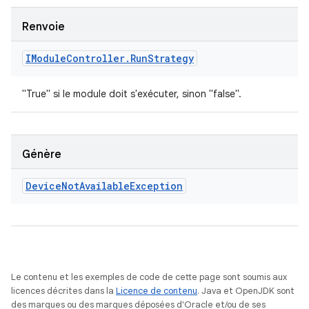
Renvoie
IModule
Controller
.
Run
Strategy
"True" si le module doit s'exécuter, sinon "false".
Génère
Device
Not
Available
Exception
Le contenu et les exemples de code de cette page sont soumis aux
licences décrites dans la
Licence de contenu
. Java et OpenJDK sont
des marques ou des marques déposées d'Oracle et/ou de ses