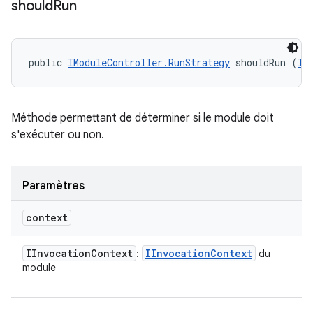
should
Run
public 
IModuleController.RunStrategy
 shouldRun (
II
Méthode permettant de déterminer si le module doit
s'exécuter ou non.
Paramètres
context
IInvocation
Context
IInvocation
Context
:
du
module