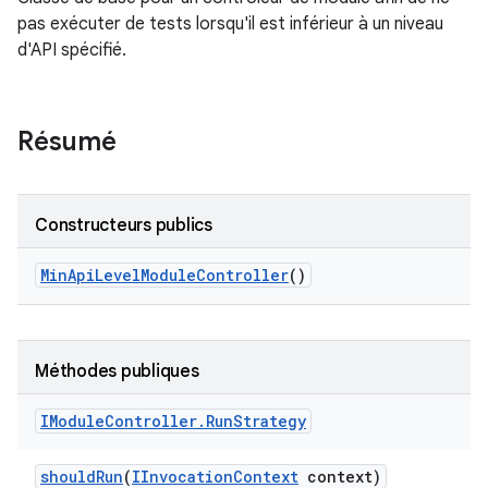
pas exécuter de tests lorsqu'il est inférieur à un niveau
d'API spécifié.
Résumé
Constructeurs publics
Min
Api
Level
Module
Controller
()
Méthodes publiques
IModule
Controller
.
Run
Strategy
should
Run
(
IInvocation
Context
context)