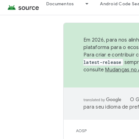
Documentos
Android Code Se
Em 2026, para nos alin
plataforma para o ecos
Para criar e contribuir
latest-release
sempre
consulte
Mudanças no
O G
para seu idioma de pre
AOSP