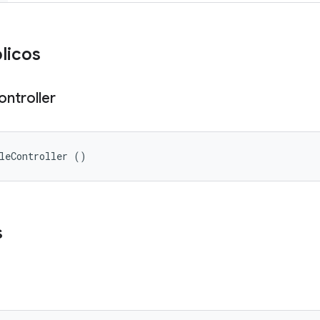
licos
ontroller
leController ()
s