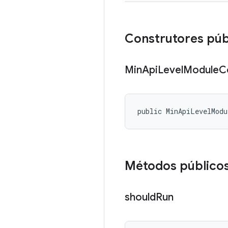
Construtores púb
Min
Api
Level
Module
C
public MinApiLevelModu
Métodos público
should
Run