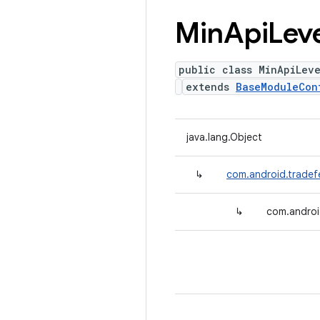
Min
Api
Lev
public class MinApiLev
extends
BaseModuleCon
java.lang.Object
↳
com.android.tradef
↳
com.androi