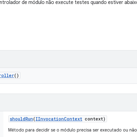
ntrolador de módulo não execute testes quando estiver abaixo
roller
()
should
Run
(
IInvocation
Context
context)
Método para decidir se o módulo precisa ser executado ou não