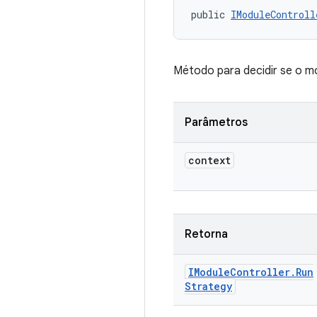
public 
IModuleControll
Método para decidir se o m
Parâmetros
context
Retorna
IModule
Controller
.
Run
Strategy