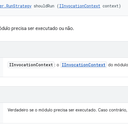
er.RunStrategy
 shouldRun (
IInvocationContext
 context)
ódulo precisa ser executado ou não.
IInvocation
Context
IInvocation
Context
: o
do módul
Verdadeiro se o módulo precisa ser executado. Caso contrário, 