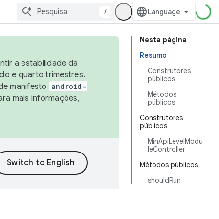
/
Nesta página
Resumo
tir a estabilidade da
Construtores
o e quarto trimestres.
públicos
 de manifesto
android-
Métodos
ara mais informações,
públicos
Construtores
públicos
MinApiLevelModu
leController
Métodos públicos
shouldRun