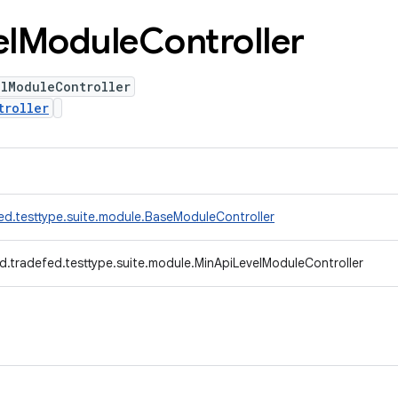
el
Module
Controller
elModuleController
troller
ed.testtype.suite.module.BaseModuleController
d.tradefed.testtype.suite.module.MinApiLevelModuleController