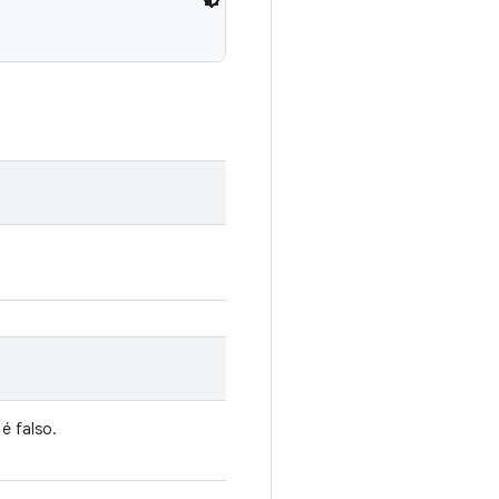
o
é falso.