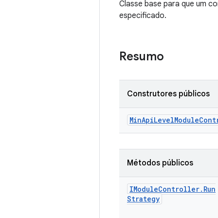
Classe base para que um co
especificado.
Resumo
Construtores públicos
Min
Api
Level
Module
Cont
Métodos públicos
IModule
Controller
.
Run
Strategy