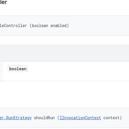
ler
leController (boolean enabled)
boolean
er.RunStrategy
 shouldRun (
IInvocationContext
 context)