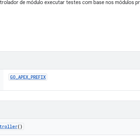
trolador de módulo executar testes com base nos módulos pr
GO
_
APEX
_
PREFIX
troller
()