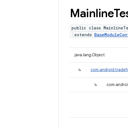
Mainline
Te
public class MainlineT
extends
BaseModuleCon
java.lang.Object
↳
com.android.tradef
↳
com.androi