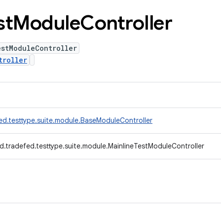
st
Module
Controller
estModuleController
troller
ed.testtype.suite.module.BaseModuleController
d.tradefed.testtype.suite.module.MainlineTestModuleController