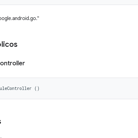
ogle.android.go."
licos
ontroller
uleController ()
s