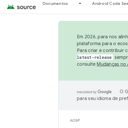
Documentos
Android Code Se
Em 2026, para nos alin
plataforma para o ecos
Para criar e contribuir
latest-release
sempre
consulte
Mudanças no
O G
para seu idioma de pre
AOSP