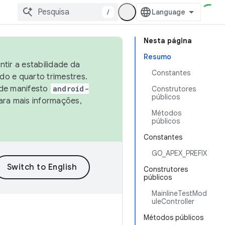
/
Nesta página
Resumo
tir a estabilidade da
Constantes
o e quarto trimestres.
 de manifesto
android-
Construtores
públicos
ara mais informações,
Métodos
públicos
Constantes
GO_APEX_PREFIX
Construtores
públicos
MainlineTestMod
uleController
Métodos públicos