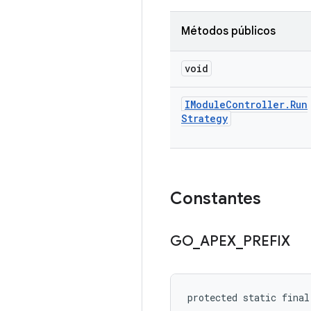
Métodos públicos
void
IModule
Controller
.
Run
Strategy
Constantes
GO
_
APEX
_
PREFIX
protected static fina