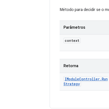
Método para decidir se o m
Parâmetros
context
Retorna
IModule
Controller
.
Run
Strategy