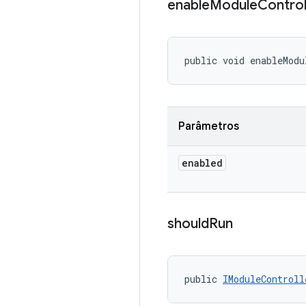
enable
Module
Control
public void enableModu
Parâmetros
enabled
should
Run
public 
IModuleControll