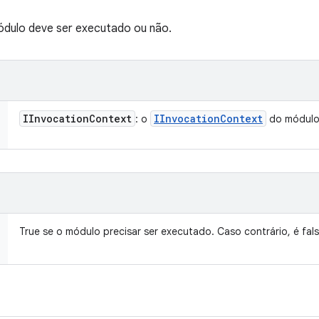
ódulo deve ser executado ou não.
IInvocation
Context
IInvocation
Context
: o
do módul
True se o módulo precisar ser executado. Caso contrário, é fals