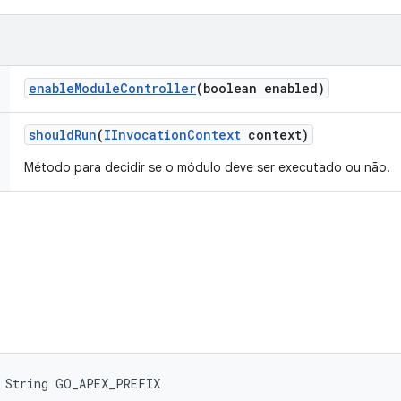
enable
Module
Controller
(boolean enabled)
should
Run
(
IInvocation
Context
context)
Método para decidir se o módulo deve ser executado ou não.
l String GO_APEX_PREFIX