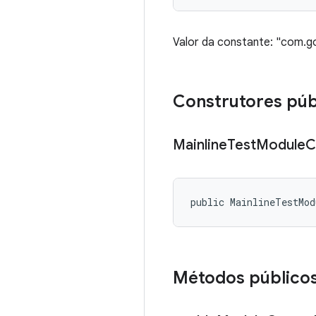
Valor da constante: "com.go
Construtores púb
Mainline
Test
Module
C
public MainlineTestMod
Métodos público