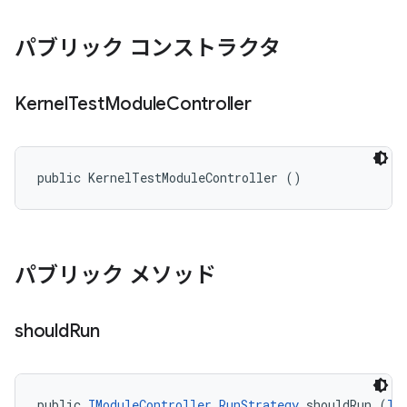
パブリック コンストラクタ
Kernel
Test
Module
Controller
public KernelTestModuleController ()
パブリック メソッド
should
Run
public 
IModuleController.RunStrategy
 shouldRun (
II