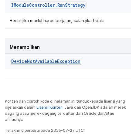
IModule
Controller
.
Run
Strategy
Benar jika modul harus berjalan, salah jika tidak.
Menampilkan
Device
Not
Available
Exception
Konten dan contoh kode di halaman ini tunduk kepada lisensi yang
dijelaskan dalam
Lisensi Konten
. Java dan OpenJDK adalah merek
dagang atau merek dagang terdaftar dari Oracle dan/atau
afiliasinya.
Terakhir diperbarui pada 2025-07-27 UTC.