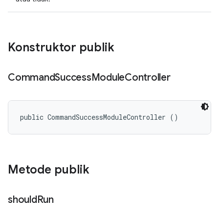
Konstruktor publik
Command
Success
Module
Controller
public CommandSuccessModuleController ()
Metode publik
should
Run