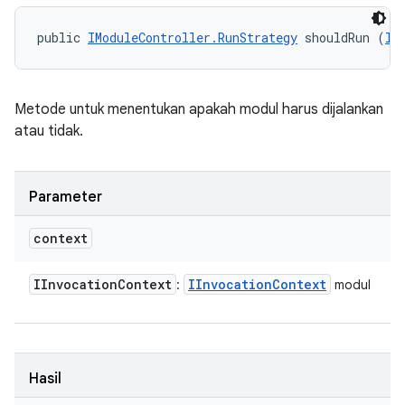
public 
IModuleController.RunStrategy
 shouldRun (
II
Metode untuk menentukan apakah modul harus dijalankan
atau tidak.
Parameter
context
IInvocation
Context
IInvocation
Context
:
modul
Hasil