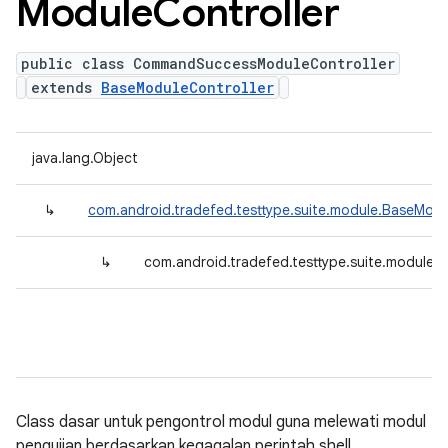
Module
Controller
public class CommandSuccessModuleController
extends
BaseModuleController
java.lang.Object
↳
com.android.tradefed.testtype.suite.module.BaseModu
↳
com.android.tradefed.testtype.suite.module
Class dasar untuk pengontrol modul guna melewati modul
pengujian berdasarkan kegagalan perintah shell.