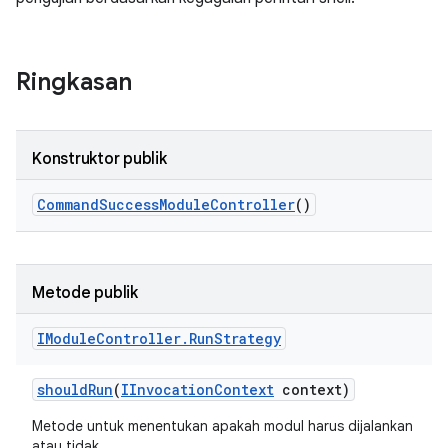
Ringkasan
Konstruktor publik
Command
Success
Module
Controller
()
Metode publik
IModule
Controller
.
Run
Strategy
should
Run
(
IInvocation
Context
context)
Metode untuk menentukan apakah modul harus dijalankan
atau tidak.