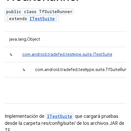
public class TfSuiteRunner
extends
ITestSuite
java.lang.Object
↳
com.android.tradefed.testtype.suite.ITestSuite
↳
com.android.tradefed.testtype.suite.TfSuiteRunn
Implementación de
ITestSuite
que cargará pruebas
desde la carpeta res/config/suite/ de los archivos JAR de
TF.