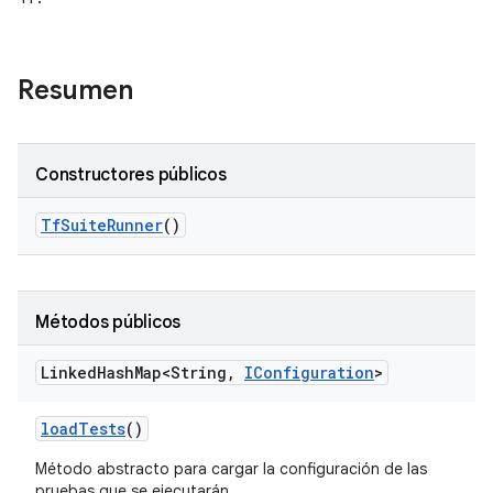
Resumen
Constructores públicos
Tf
Suite
Runner
()
Métodos públicos
Linked
Hash
Map<String
,
IConfiguration
>
load
Tests
()
Método abstracto para cargar la configuración de las
pruebas que se ejecutarán.