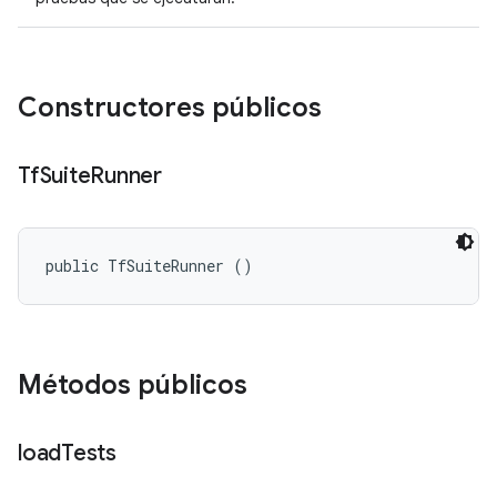
Constructores públicos
Tf
Suite
Runner
public TfSuiteRunner ()
Métodos públicos
load
Tests