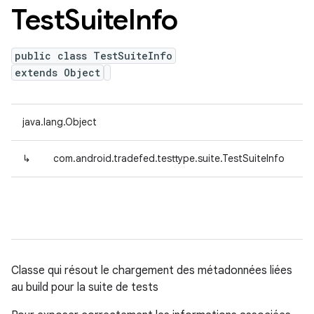
Test
Suite
Info
public class TestSuiteInfo
extends Object
java.lang.Object
↳
com.android.tradefed.testtype.suite.TestSuiteInfo
Classe qui résout le chargement des métadonnées liées
au build pour la suite de tests