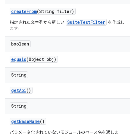
create
From
(String filter)
SuiteTestFilter
指定された文字列から新しい
を作成し
ます。
boolean
equals
(Object obj)
String
get
Abi
()
String
get
Base
Name
()
パラメータ化されていないモジュールのベース名を返しま