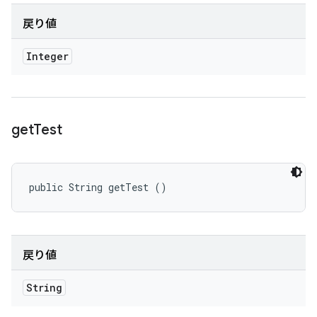
戻り値
Integer
get
Test
public String getTest ()
戻り値
String