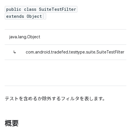
public class SuiteTestFilter
extends Object
java.lang.Object
↳
com.android.tradefed.testtype.suite.SuiteTestFilter
テストを含めるか除外するフィルタを表します。
概要