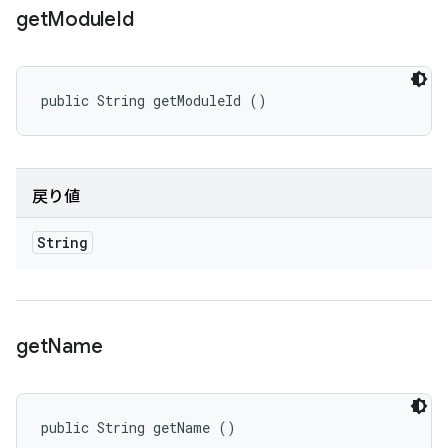
get
Module
Id
public String getModuleId ()
戻り値
String
get
Name
public String getName ()