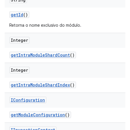
get
Id
()
Retorna o nome exclusivo do módulo.
Integer
get
Intra
Module
Shard
Count
()
Integer
get
Intra
Module
Shard
Index
()
IConfiguration
get
Module
Configuration
()
IInvocation
Context