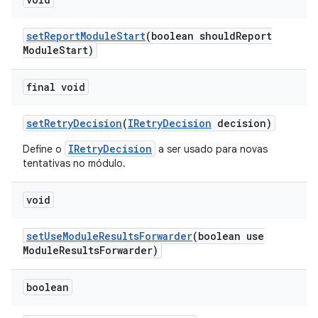
set
Report
Module
Start
(boolean should
Report
Module
Start)
final void
set
Retry
Decision
(
IRetry
Decision
decision)
IRetryDecision
Define o
a ser usado para novas
tentativas no módulo.
void
set
Use
Module
Results
Forwarder
(boolean use
Module
Results
Forwarder)
boolean