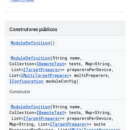
Construtores públicos
Module
Definition
()
Module
Definition
(String name
,
Collection<
IRemote
Test
> tests
,
Map<String
,
List<
ITarget
Preparer
>> preparers
Per
Device
,
List<
IMulti
Target
Preparer
> multi
Preparers
,
IConfiguration
module
Config)
Construtor
Module
Definition
(String name
,
Collection<
IRemote
Test
> tests
,
Map<String
,
List<
ITarget
Preparer
>> preparers
Per
Device
,
Map<String
,
List<
ITarget
Preparer
>> suite
Preparers
Per
Device
,
List<
IMulti
Target
Preparer
>