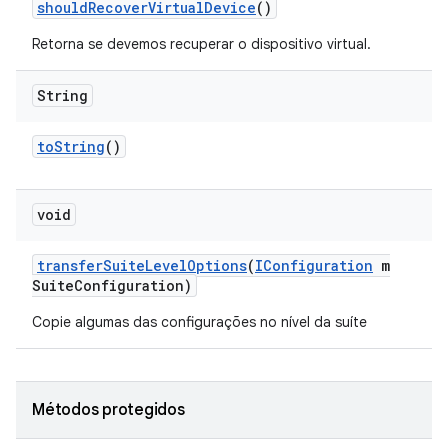
should
Recover
Virtual
Device
()
Retorna se devemos recuperar o dispositivo virtual.
String
to
String
()
void
transfer
Suite
Level
Options
(
IConfiguration
m
Suite
Configuration)
Copie algumas das configurações no nível da suíte
Métodos protegidos