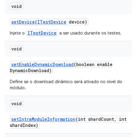
void
set
Device
(
ITest
Device
device)
ITestDevice
Injete o
a ser usado durante os testes.
void
set
Enable
Dynamic
Download
(boolean enable
Dynamic
Download)
Define se o download dinâmico será ativado no nível do
módulo.
void
set
Intra
Module
Information
(int shard
Count
,
int
shard
Index)