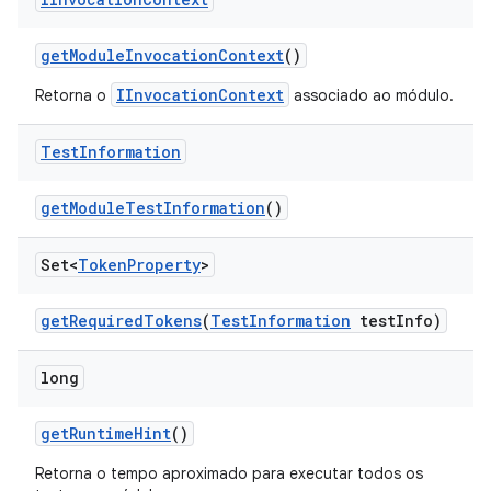
get
Module
Invocation
Context
()
IInvocationContext
Retorna o
associado ao módulo.
Test
Information
get
Module
Test
Information
()
Set<
Token
Property
>
get
Required
Tokens
(
Test
Information
test
Info)
long
get
Runtime
Hint
()
Retorna o tempo aproximado para executar todos os