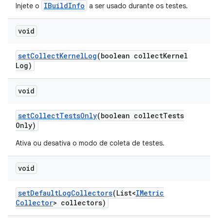
IBuildInfo
Injete o
a ser usado durante os testes.
void
set
Collect
Kernel
Log
(boolean collect
Kernel
Log)
void
set
Collect
Tests
Only
(boolean collect
Tests
Only)
Ativa ou desativa o modo de coleta de testes.
void
set
Default
Log
Collectors
(List<
IMetric
Collector
> collectors)