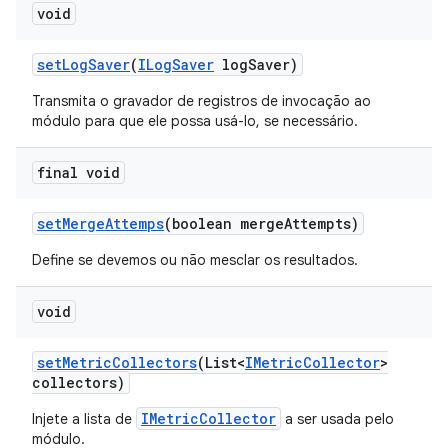
void
set
Log
Saver
(
ILog
Saver
log
Saver)
Transmita o gravador de registros de invocação ao
módulo para que ele possa usá-lo, se necessário.
final void
set
Merge
Attemps
(boolean merge
Attempts)
Define se devemos ou não mesclar os resultados.
void
set
Metric
Collectors
(List<
IMetric
Collector
>
collectors)
IMetricCollector
Injete a lista de
a ser usada pelo
módulo.