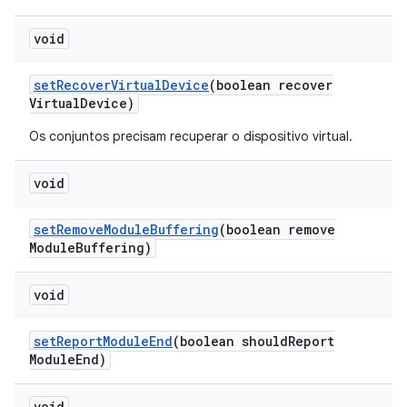
void
set
Recover
Virtual
Device
(boolean recover
Virtual
Device)
Os conjuntos precisam recuperar o dispositivo virtual.
void
set
Remove
Module
Buffering
(boolean remove
Module
Buffering)
void
set
Report
Module
End
(boolean should
Report
Module
End)
void