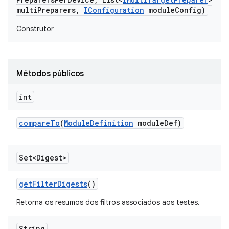
multi
Preparers
,
IConfiguration
module
Config)
Construtor
Métodos públicos
int
compare
To
(
Module
Definition
module
Def)
Set<Digest>
get
Filter
Digests
()
Retorna os resumos dos filtros associados aos testes.
String