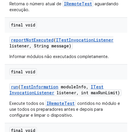
IRemoteTest
Retorna o número atual de
aguardando
execução.
final void
report
Not
Executed
(
ITest
Invocation
Listener
listener
,
String message)
Informar módulos não executados completamente.
final void
run
(
Test
Information
module
Info
,
ITest
Invocation
Listener
listener
,
int max
Run
Limit)
IRemoteTest
Execute todos os
contidos no módulo e
use todos os preparadores antes e depois para
configurar e limpar o dispositivo.
final void