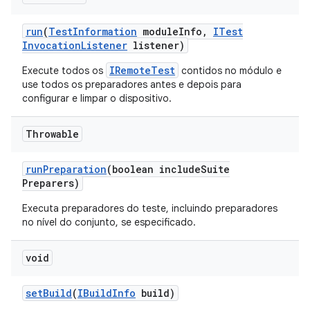
run
(
Test
Information
module
Info
,
ITest
Invocation
Listener
listener)
IRemoteTest
Execute todos os
contidos no módulo e
use todos os preparadores antes e depois para
configurar e limpar o dispositivo.
Throwable
run
Preparation
(boolean include
Suite
Preparers)
Executa preparadores do teste, incluindo preparadores
no nível do conjunto, se especificado.
void
set
Build
(
IBuild
Info
build)