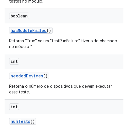
testes no módulo.
boolean
has
Module
Failed
()
Retorna "True" se um "testRunFailure" tiver sido chamado
no módulo *
int
needed
Devices
()
Retorna o número de dispositivos que devem executar
esse teste.
int
num
Tests
()