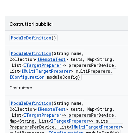
Costruttori pubblici
Module
Definition
()
Module
Definition
(String name
,
Collection<
IRemote
Test
> tests
,
Map<String
,
List<
ITarget
Preparer
>> preparers
Per
Device
,
List<
IMulti
Target
Preparer
> multi
Preparers
,
IConfiguration
module
Config)
Costruttore
Module
Definition
(String name
,
Collection<
IRemote
Test
> tests
,
Map<String
,
List<
ITarget
Preparer
>> preparers
Per
Device
,
Map<String
,
List<
ITarget
Preparer
>> suite
Preparers
Per
Device
,
List<
IMulti
Target
Preparer
>
multi
Preparers
,
IConfiguration
module
Config)