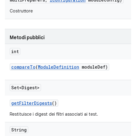
Costruttore
Metodi pubblici
int
compare
To
(
Module
Definition
module
Def)
Set<Digest>
get
Filter
Digests
()
Restituisce i digest dei filtri associati ai test.
String