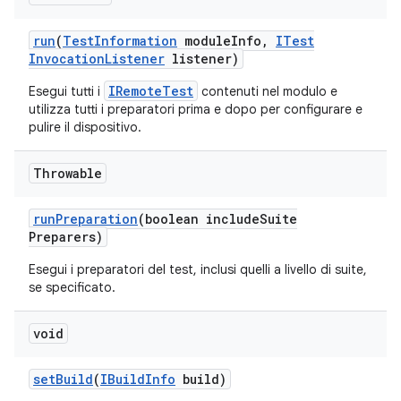
run
(
Test
Information
module
Info
,
ITest
Invocation
Listener
listener)
IRemoteTest
Esegui tutti i
contenuti nel modulo e
utilizza tutti i preparatori prima e dopo per configurare e
pulire il dispositivo.
Throwable
run
Preparation
(boolean include
Suite
Preparers)
Esegui i preparatori del test, inclusi quelli a livello di suite,
se specificato.
void
set
Build
(
IBuild
Info
build)