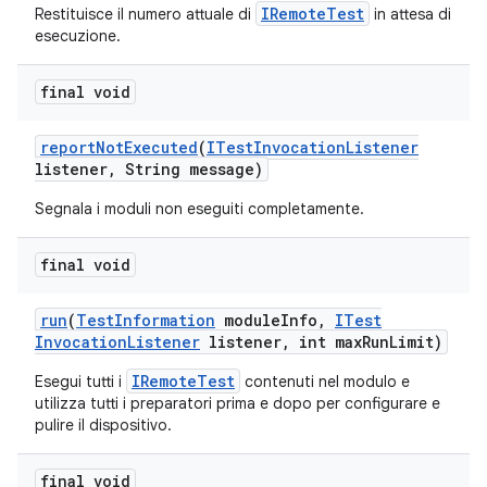
IRemoteTest
Restituisce il numero attuale di
in attesa di
esecuzione.
final void
report
Not
Executed
(
ITest
Invocation
Listener
listener
,
String message)
Segnala i moduli non eseguiti completamente.
final void
run
(
Test
Information
module
Info
,
ITest
Invocation
Listener
listener
,
int max
Run
Limit)
IRemoteTest
Esegui tutti i
contenuti nel modulo e
utilizza tutti i preparatori prima e dopo per configurare e
pulire il dispositivo.
final void