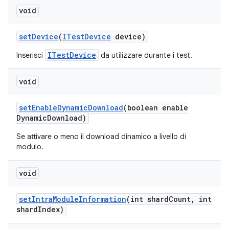
void
set
Device
(
ITest
Device
device)
ITestDevice
Inserisci
da utilizzare durante i test.
void
set
Enable
Dynamic
Download
(boolean enable
Dynamic
Download)
Se attivare o meno il download dinamico a livello di
modulo.
void
set
Intra
Module
Information
(int shard
Count
,
int
shard
Index)