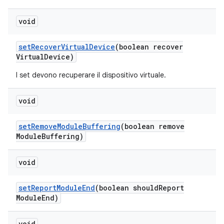
void
set
Recover
Virtual
Device
(boolean recover
Virtual
Device)
I set devono recuperare il dispositivo virtuale.
void
set
Remove
Module
Buffering
(boolean remove
Module
Buffering)
void
set
Report
Module
End
(boolean should
Report
Module
End)
void