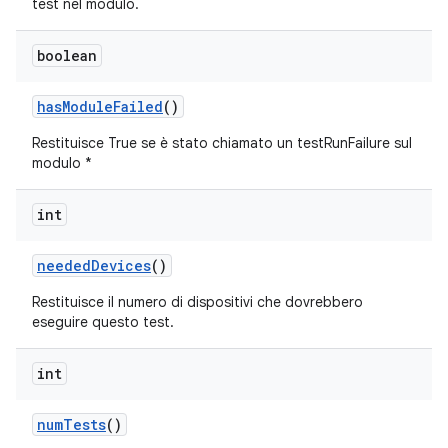
test nel modulo.
boolean
has
Module
Failed
()
Restituisce True se è stato chiamato un testRunFailure sul
modulo *
int
needed
Devices
()
Restituisce il numero di dispositivi che dovrebbero
eseguire questo test.
int
num
Tests
()