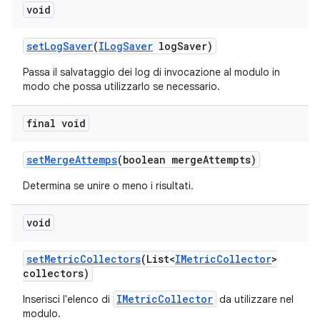
void
set
Log
Saver
(
ILog
Saver
log
Saver)
Passa il salvataggio dei log di invocazione al modulo in
modo che possa utilizzarlo se necessario.
final void
set
Merge
Attemps
(boolean merge
Attempts)
Determina se unire o meno i risultati.
void
set
Metric
Collectors
(List<
IMetric
Collector
>
collectors)
IMetricCollector
Inserisci l'elenco di
da utilizzare nel
modulo.