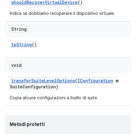
should
Recover
Virtual
Device
()
Indica se dobbiamo recuperare il dispositivo virtuale.
String
to
String
()
void
transfer
Suite
Level
Options
(
IConfiguration
m
Suite
Configuration)
Copia alcune configurazioni a livello di suite
Metodi protetti