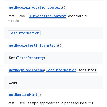
get
Module
Invocation
Context
()
IInvocationContext
Restituisce il
associato al
modulo.
Test
Information
get
Module
Test
Information
()
Set<
Token
Property
>
get
Required
Tokens
(
Test
Information
test
Info)
long
get
Runtime
Hint
()
Restituisce il tempo approssimativo per eseguire tutti i