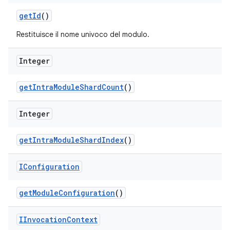
get
Id
()
Restituisce il nome univoco del modulo.
Integer
get
Intra
Module
Shard
Count
()
Integer
get
Intra
Module
Shard
Index
()
IConfiguration
get
Module
Configuration
()
IInvocation
Context