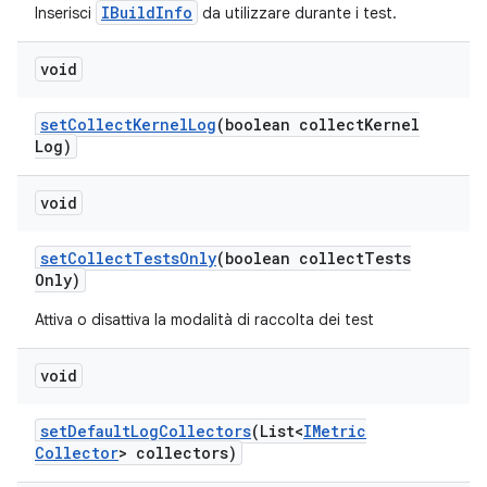
IBuildInfo
Inserisci
da utilizzare durante i test.
void
set
Collect
Kernel
Log
(boolean collect
Kernel
Log)
void
set
Collect
Tests
Only
(boolean collect
Tests
Only)
Attiva o disattiva la modalità di raccolta dei test
void
set
Default
Log
Collectors
(List<
IMetric
Collector
> collectors)