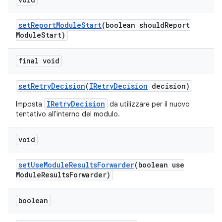
set
Report
Module
Start
(boolean should
Report
Module
Start)
final void
set
Retry
Decision
(
IRetry
Decision
decision)
IRetryDecision
Imposta
da utilizzare per il nuovo
tentativo all'interno del modulo.
void
set
Use
Module
Results
Forwarder
(boolean use
Module
Results
Forwarder)
boolean