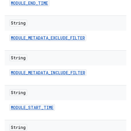
MODULE
_
END
_
TIME
String
MODULE
_
METADATA
_
EXCLUDE
_
FILTER
String
MODULE
_
METADATA
_
INCLUDE
_
FILTER
String
MODULE
_
START
_
TIME
String