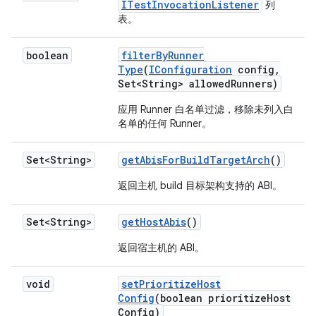
ITestInvocationListener
列
表。
boolean
filter
By
Runner
Type
(
IConfiguration
config
,
Set<String> allowed
Runners)
应用 Runner 白名单过滤，移除未列入白
名单的任何 Runner。
Set<String>
get
Abis
For
Build
Target
Arch
()
返回主机 build 目标架构支持的 ABI。
Set<String>
get
Host
Abis
()
返回宿主机的 ABI。
void
set
Prioritize
Host
Config
(boolean prioritize
Host
Config)