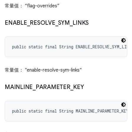
常量值： “flag-overrides”
ENABLE
_
RESOLVE
_
SYM
_
LINKS
public static final String ENABLE_RESOLVE_SYM_LINK
常量值： "enable-resolve-sym-links"
MAINLINE
_
PARAMETER
_
KEY
public static final String MAINLINE_PARAMETER_KEY