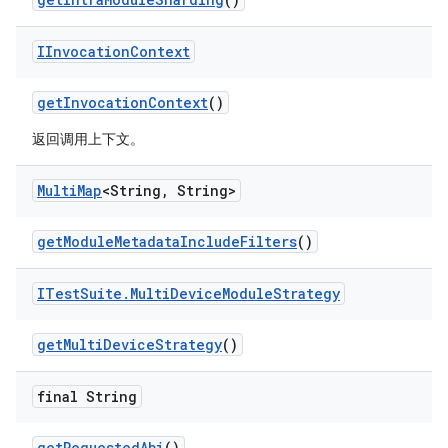
IInvocation
Context
get
Invocation
Context
()
返回调用上下文。
Multi
Map
<String
,
String>
get
Module
Metadata
Include
Filters
()
ITest
Suite
.
Multi
Device
Module
Strategy
get
Multi
Device
Strategy
()
final String
get
Requested
Abi
()