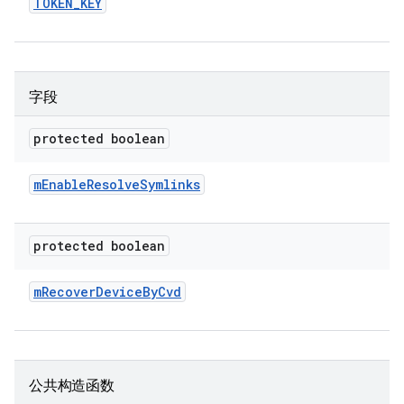
TOKEN
_
KEY
字段
protected boolean
m
Enable
Resolve
Symlinks
protected boolean
m
Recover
Device
By
Cvd
公共构造函数