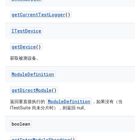
get
Current
Test
Logger
()
ITest
Device
get
Device
()
获取被测设备。
Module
Definition
get
Direct
Module
()
ModuleDefinition
返回要直接执行的
，如果没有（当
ITestSuite 尚未分片时），则返回 null。
boolean
get
Intra
Module
Sharding
()