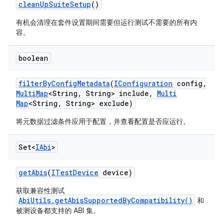
clean
Up
Suite
Setup
()
有机会清理在套件设置期间需要但运行测试不需要的所有内
容。
boolean
filter
By
Config
Metadata
(
IConfiguration
config
,
Multi
Map
<String
,
String> include
,
Multi
Map
<String
,
String> exclude)
将元数据过滤条件应用于配置，并查看配置是否应运行。
Set<
IAbi
>
get
Abis
(
ITest
Device
device)
获取兼容性测试
AbiUtils.getAbisSupportedByCompatibility()
和
被测设备都支持的 ABI 集。