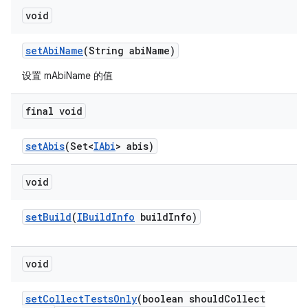
void
set
Abi
Name
(String abi
Name)
设置 mAbiName 的值
final void
set
Abis
(Set<
IAbi
> abis)
void
set
Build
(
IBuild
Info
build
Info)
void
set
Collect
Tests
Only
(boolean should
Collect