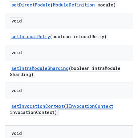
set
Direct
Module
(
Module
Definition
module)
void
set
In
Local
Retry
(boolean in
Local
Retry)
void
set
Intra
Module
Sharding
(boolean intra
Module
Sharding)
void
set
Invocation
Context
(
IInvocation
Context
invocation
Context)
void