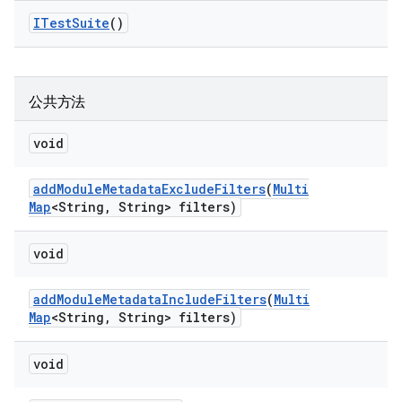
ITest
Suite
()
公共方法
void
add
Module
Metadata
Exclude
Filters
(
Multi
Map
<String
,
String> filters)
void
add
Module
Metadata
Include
Filters
(
Multi
Map
<String
,
String> filters)
void