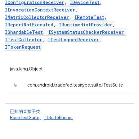
IConfigurationReceiver
,
IDeviceTest
,
IInvocationContextReceiver
,
IMetricCollectorReceiver
,
IRemoteTest
,
IReportNotExecuted
,
IRuntimeHintProvider
,
IShardableTest
,
ISystemStatusCheckerReceiver
,
ITestCollector
,
ITestLoggerReceiver
,
ITokenRequest
java.lang.Object
↳
com.android.tradefed.testtype.suite.ITestSuite
已知的直接子类
BaseTestSuite
、
TfSuiteRunner