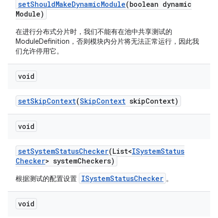
set
Should
Make
Dynamic
Module
(boolean dynamic
Module)
在进行分布式分片时，我们不能有在池中共享测试的
ModuleDefinition，否则模块内分片将无法正常运行，因此我
们允许停用它。
void
set
Skip
Context
(
Skip
Context
skip
Context)
void
set
System
Status
Checker
(List<
ISystem
Status
Checker
> system
Checkers)
ISystemStatusChecker
根据测试的配置设置
。
void