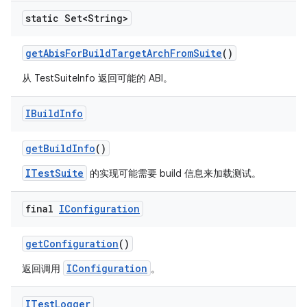
static Set<String>
get
Abis
For
Build
Target
Arch
From
Suite
()
从 TestSuiteInfo 返回可能的 ABI。
IBuild
Info
get
Build
Info
()
ITestSuite
的实现可能需要 build 信息来加载测试。
final
IConfiguration
get
Configuration
()
IConfiguration
返回调用
。
ITest
Logger