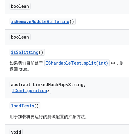
boolean
is
Remove
Module
Buffering
()
boolean
is
Splitting
()
IShardableTest.split(int)
如果我们目前处于
中，则
返回 true。
abstract Linked
Hash
Map<String
,
IConfiguration
>
load
Tests
()
用于加载将要运行的测试配置的抽象方法。
void