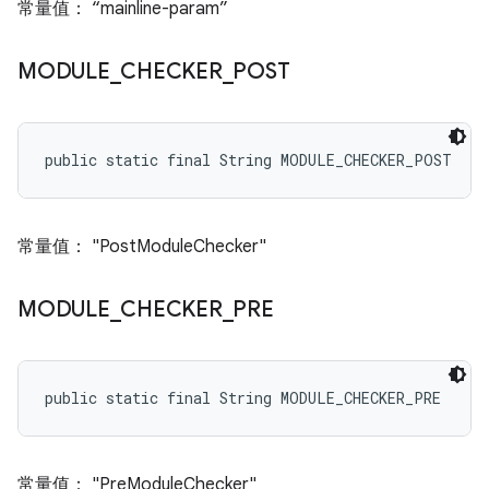
常量值： “mainline-param”
MODULE
_
CHECKER
_
POST
public static final String MODULE_CHECKER_POST
常量值： "PostModuleChecker"
MODULE
_
CHECKER
_
PRE
public static final String MODULE_CHECKER_PRE
常量值： "PreModuleChecker"