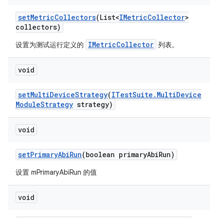
set
Metric
Collectors
(List<
IMetric
Collector
>
collectors)
IMetricCollector
设置为测试运行定义的
列表。
void
set
Multi
Device
Strategy
(
ITest
Suite
.
Multi
Device
Module
Strategy
strategy)
void
set
Primary
Abi
Run
(boolean primary
Abi
Run)
设置 mPrimaryAbiRun 的值
void