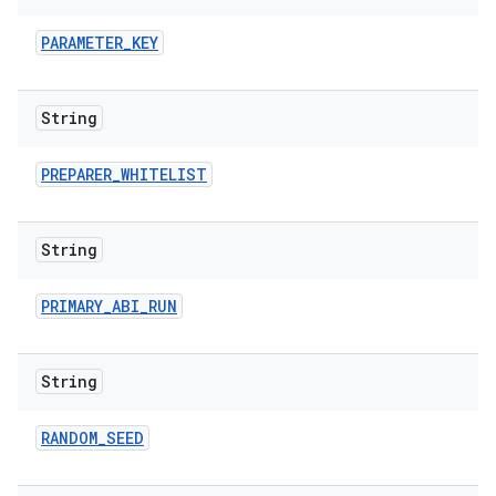
PARAMETER
_
KEY
String
PREPARER
_
WHITELIST
String
PRIMARY
_
ABI
_
RUN
String
RANDOM
_
SEED