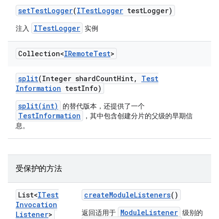
set
Test
Logger
(
ITest
Logger
test
Logger)
ITestLogger
注入
实例
Collection<
IRemote
Test
>
split
(Integer shard
Count
Hint
,
Test
Information
test
Info)
split(int)
的替代版本，还提供了一个
TestInformation
，其中包含创建分片的父级的早期信
息。
受保护的方法
List<
ITest
create
Module
Listeners
()
Invocation
ModuleListener
返回适用于
级别的
Listener
>