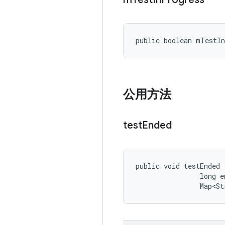
public boolean mTestI
公用方法
test
Ended
public void testEnded 
                long e
                Map<St