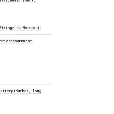
etric
Measurement
.
tring> run
Metrics)
tric
Measurement
.
attempt
Number
,
long