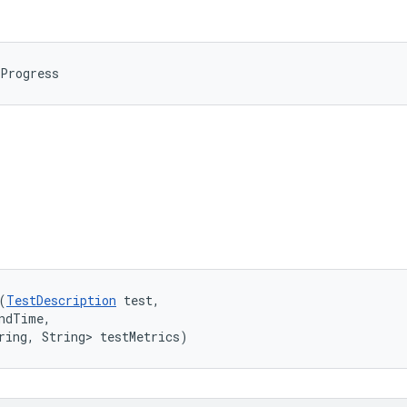
nProgress
(
TestDescription
 test, 

ndTime, 

ring, String> testMetrics)