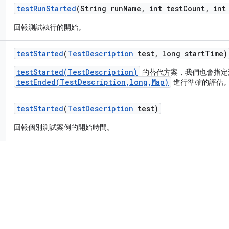
test
Run
Started
(String run
Name
,
int test
Count
,
int 
回報測試執行的開始。
test
Started
(
Test
Description
test
,
long start
Time)
testStarted(TestDescription)
的替代方案，我們也會指定
testEnded(TestDescription,long,Map)
進行準確的評估
test
Started
(
Test
Description
test)
回報個別測試案例的開始時間。