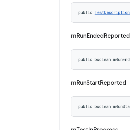
public 
TestDescription
m
Run
Ended
Reported
public boolean mRunEnd
m
Run
Start
Reported
public boolean mRunSta
m
Test
In
Progress