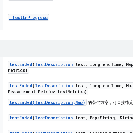
m
Test
In
Progress
test
Ended
(
Test
Description
test
,
long end
Time
,
Map
Metrics)
test
Ended
(
Test
Description
test
,
long end
Time
,
Ha
Measurement
.
Metric> test
Metrics)
testEnded(TestDescription,Map)
的替代方案，可直接指
test
Ended
(
Test
Description
test
,
Map<String
,
Strin