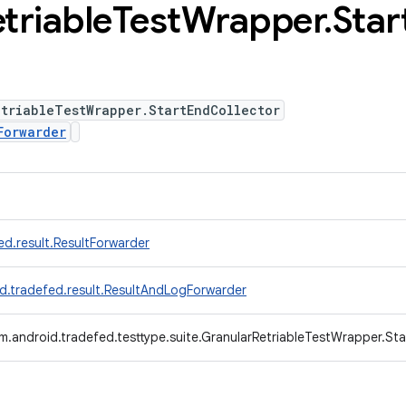
triable
Test
Wrapper
.
Star
triableTestWrapper.StartEndCollector
Forwarder
d.result.ResultForwarder
d.tradefed.result.ResultAndLogForwarder
m.android.tradefed.testtype.suite.GranularRetriableTestWrapper.St