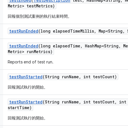
test
Ended
(
Test
Description
test
,
Hash
Map<String
,
M
Metric> test
Metrics)
回報個別測試案例的執行結束時間。
test
Run
Ended
(long elapsed
Time
Millis
,
Map<String
,
S
test
Run
Ended
(long elapsed
Time
,
Hash
Map<String
,
Me
Metric> run
Metrics)
Reports end of test run.
test
Run
Started
(String run
Name
,
int test
Count)
回報測試執行的開始。
test
Run
Started
(String run
Name
,
int test
Count
,
int 
start
Time)
回報測試執行的開始。