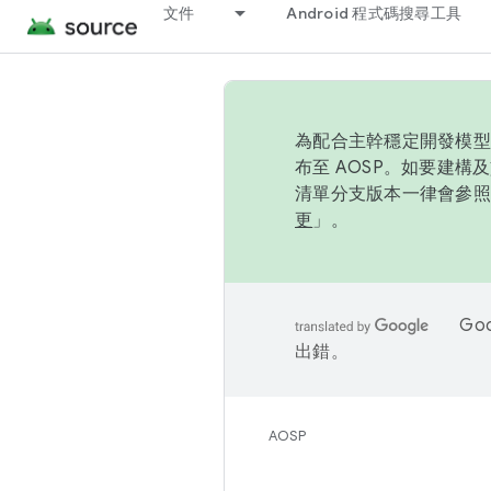
文件
Android 程式碼搜尋工具
為配合主幹穩定開發模型，
布至 AOSP。如要建構及
清單分支版本一律會參照推
更
」。
Go
出錯。
AOSP