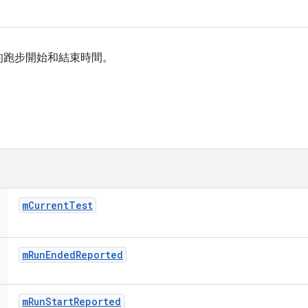
的跑步開始和結束時間。
m
Current
Test
m
Run
Ended
Reported
m
Run
Start
Reported