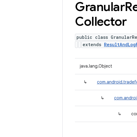
Granular
Re
Collector
public class GranularRe
extends
ResultAndLog
java.lang.Object
↳
com.android.tradefe
↳
com.androi
↳
co