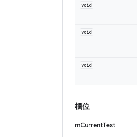
void
void
void
欄位
m
Current
Test