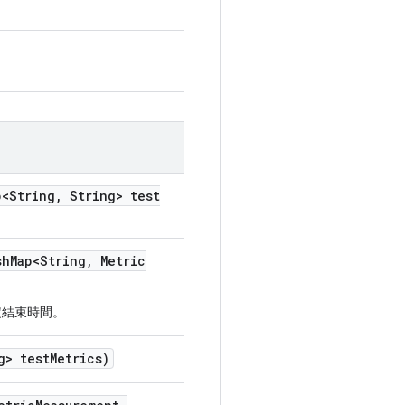
<String
,
String> test
sh
Map<String
,
Metric
定結束時間。
g> test
Metrics)