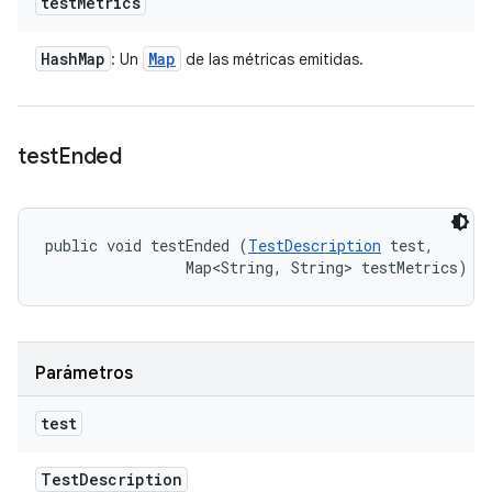
test
Metrics
Hash
Map
Map
: Un
de las métricas emitidas.
test
Ended
public void testEnded (
TestDescription
 test, 

                Map<String, String> testMetrics)
Parámetros
test
Test
Description