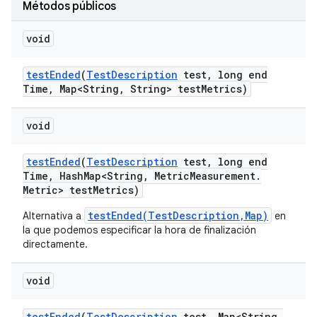
Métodos públicos
void
test
Ended
(
Test
Description
test
,
long end
Time
,
Map<String
,
String> test
Metrics)
void
test
Ended
(
Test
Description
test
,
long end
Time
,
Hash
Map<String
,
Metric
Measurement
.
Metric> test
Metrics)
testEnded(TestDescription,Map)
Alternativa a
en
la que podemos especificar la hora de finalización
directamente.
void
test
Ended
(
Test
Description
test
,
Map<String
,