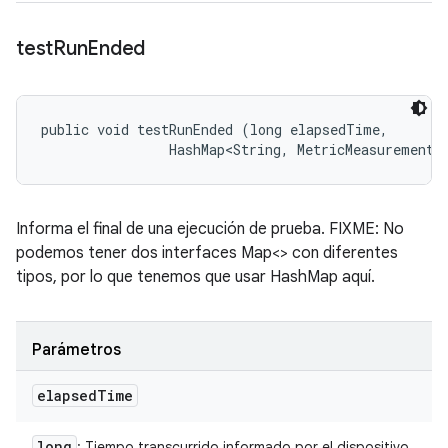
test
Run
Ended
public void testRunEnded (long elapsedTime, 

                HashMap<String, MetricMeasurement.
Informa el final de una ejecución de prueba. FIXME: No
podemos tener dos interfaces Map<> con diferentes
tipos, por lo que tenemos que usar HashMap aquí.
Parámetros
elapsed
Time
long
: Tiempo transcurrido informado por el dispositivo,