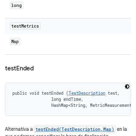
long
test
Metrics
Map
test
Ended
public void testEnded (
TestDescription
 test, 

                long endTime, 

                HashMap<String, MetricMeasurement.
Alternativa a
testEnded(TestDescription,Map)
en la