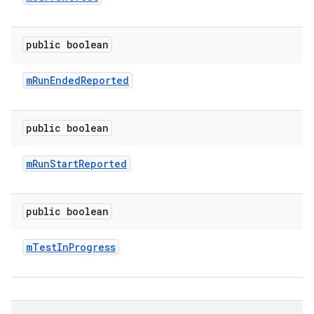
public boolean
m
Run
Ended
Reported
public boolean
m
Run
Start
Reported
public boolean
m
Test
In
Progress