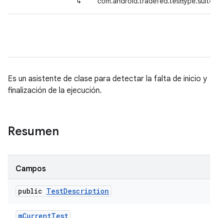
↳
com.android.tradefed.testtype.suite.
Es un asistente de clase para detectar la falta de inicio y
finalización de la ejecución.
Resumen
Campos
public
Test
Description
m
Current
Test