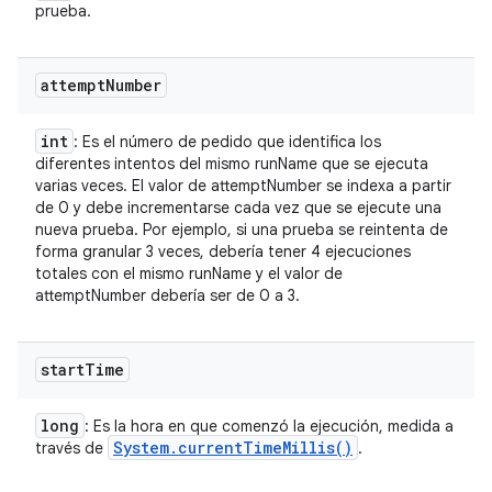
prueba.
attempt
Number
int
: Es el número de pedido que identifica los
diferentes intentos del mismo runName que se ejecuta
varias veces. El valor de attemptNumber se indexa a partir
de 0 y debe incrementarse cada vez que se ejecute una
nueva prueba. Por ejemplo, si una prueba se reintenta de
forma granular 3 veces, debería tener 4 ejecuciones
totales con el mismo runName y el valor de
attemptNumber debería ser de 0 a 3.
start
Time
long
: Es la hora en que comenzó la ejecución, medida a
System
.
current
Time
Millis(
)
través de
.