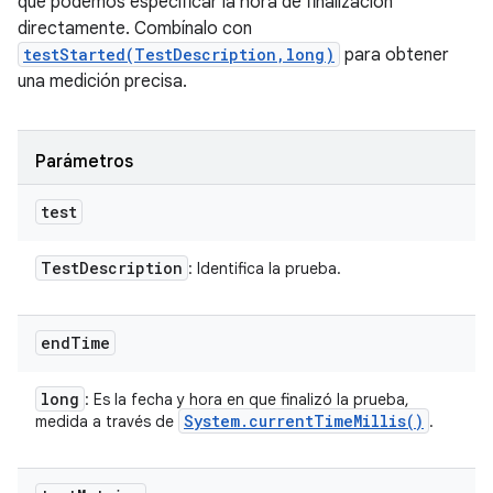
que podemos especificar la hora de finalización
directamente. Combínalo con
testStarted(TestDescription,long)
para obtener
una medición precisa.
Parámetros
test
Test
Description
: Identifica la prueba.
end
Time
long
: Es la fecha y hora en que finalizó la prueba,
System
.
current
Time
Millis(
)
medida a través de
.