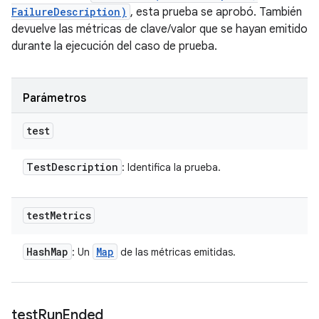
FailureDescription)
, esta prueba se aprobó. También
devuelve las métricas de clave/valor que se hayan emitido
durante la ejecución del caso de prueba.
Parámetros
test
Test
Description
: Identifica la prueba.
test
Metrics
Hash
Map
Map
: Un
de las métricas emitidas.
test
Run
Ended