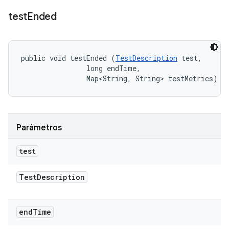
test
Ended
public void testEnded (
TestDescription
 test, 

                long endTime, 

                Map<String, String> testMetrics)
Parámetros
test
Test
Description
end
Time