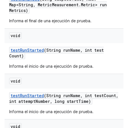
Map<String
,
Metric
Measurement
.
Metric> run
Metrics)
Informa el final de una ejecución de prueba.
void
test
Run
Started
(String run
Name
,
int test
Count)
Informa el inicio de una ejecución de prueba.
void
test
Run
Started
(String run
Name
,
int test
Count
,
int attempt
Number
,
long start
Time)
Informa el inicio de una ejecución de prueba.
void