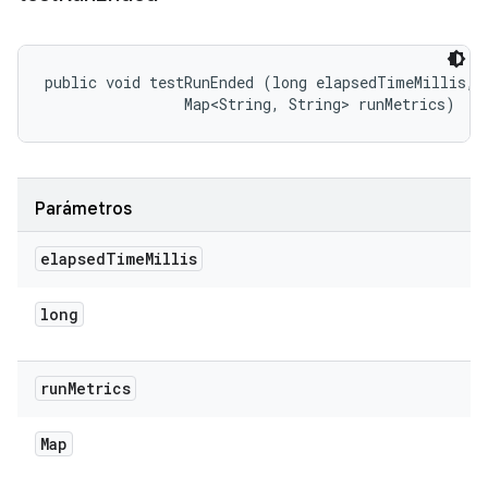
public void testRunEnded (long elapsedTimeMillis, 

                Map<String, String> runMetrics)
Parámetros
elapsed
Time
Millis
long
run
Metrics
Map