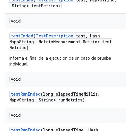
String> test
Metrics)
void
test
Ended
(
Test
Description
test
,
Hash
Map<String
,
Metric
Measurement
.
Metric> test
Metrics)
Informa el final de la ejecución de un caso de prueba
individual.
void
test
Run
Ended
(long elapsed
Time
Millis
,
Map<String
,
String> run
Metrics)
void
test
Run
Ended
(long elapsed
Time
,
Hash