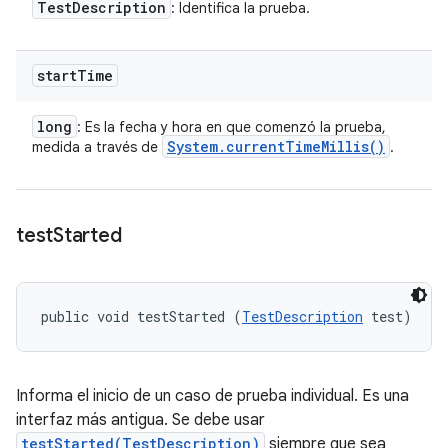
Test
Description
: Identifica la prueba.
start
Time
long
: Es la fecha y hora en que comenzó la prueba,
System
.
current
Time
Millis(
)
medida a través de
.
test
Started
public void testStarted (
TestDescription
 test)
Informa el inicio de un caso de prueba individual. Es una
interfaz más antigua. Se debe usar
testStarted(TestDescription)
siempre que sea