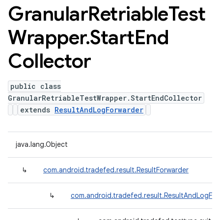
Granular
Retriable
Test
Wrapper
.
Start
End
Collector
public class
GranularRetriableTestWrapper.StartEndCollector
extends
ResultAndLogForwarder
java.lang.Object
↳
com.android.tradefed.result.ResultForwarder
↳
com.android.tradefed.result.ResultAndLogFo