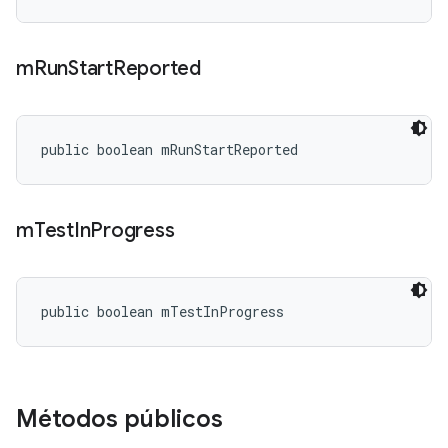
m
Run
Start
Reported
public boolean mRunStartReported
m
Test
In
Progress
public boolean mTestInProgress
Métodos públicos