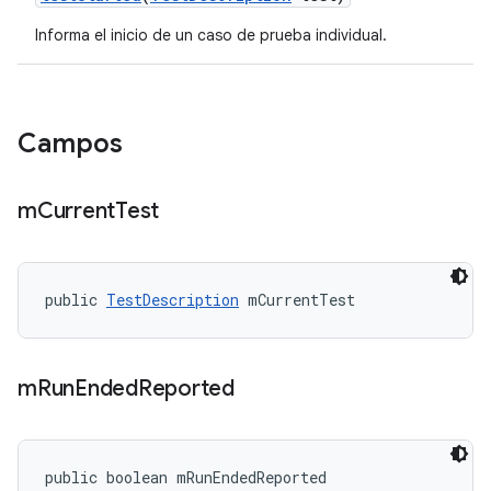
Informa el inicio de un caso de prueba individual.
Campos
m
Current
Test
public 
TestDescription
 mCurrentTest
m
Run
Ended
Reported
public boolean mRunEndedReported