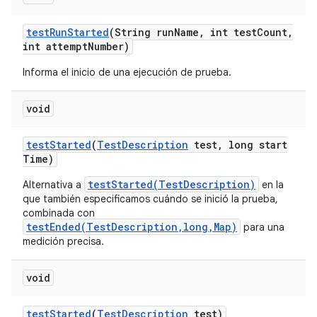
test
Run
Started
(String run
Name
,
int test
Count
,
int attempt
Number)
Informa el inicio de una ejecución de prueba.
void
test
Started
(
Test
Description
test
,
long start
Time)
testStarted(TestDescription)
Alternativa a
en la
que también especificamos cuándo se inició la prueba,
combinada con
testEnded(TestDescription,long,Map)
para una
medición precisa.
void
test
Started
(
Test
Description
test)