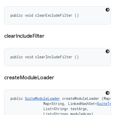
public void clearExcludeFilter ()
clear
Include
Filter
public void clearIncludeFilter ()
create
Module
Loader
public 
SuiteModuleLoader
 createModuleLoader (Map<S
                Map<String, LinkedHashSet<
SuiteTes
                List<String> testArgs, 

                List<String> moduleArgs)