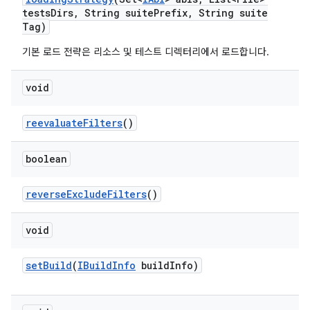
tests
Dirs
,
String suite
Prefix
,
String suite
Tag)
기본 로드 전략은 리소스 및 테스트 디렉터리에서 로드합니다.
void
reevaluate
Filters
()
boolean
reverse
Exclude
Filters
()
void
set
Build
(
IBuild
Info
build
Info)