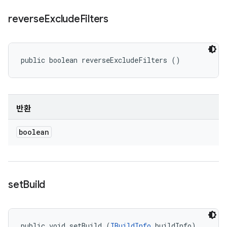
reverse
Exclude
Filters
public boolean reverseExcludeFilters ()
반환
boolean
set
Build
public void setBuild (
IBuildInfo
 buildInfo)