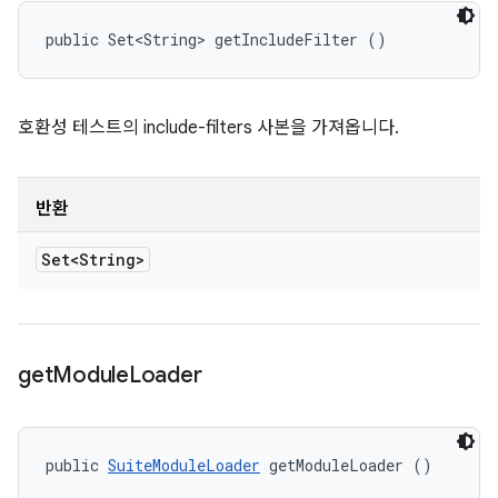
public Set<String> getIncludeFilter ()
호환성 테스트의 include-filters 사본을 가져옵니다.
반환
Set<String>
get
Module
Loader
public 
SuiteModuleLoader
 getModuleLoader ()