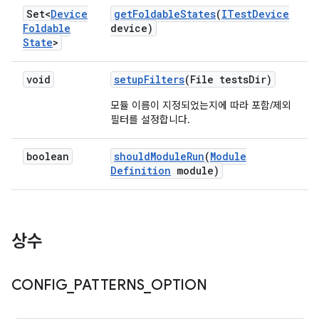
Set<
Device
get
Foldable
States
(
ITest
Device
Foldable
device)
State
>
void
setup
Filters
(File tests
Dir)
모듈 이름이 지정되었는지에 따라 포함/제외
필터를 설정합니다.
boolean
should
Module
Run
(
Module
Definition
module)
상수
CONFIG
_
PATTERNS
_
OPTION