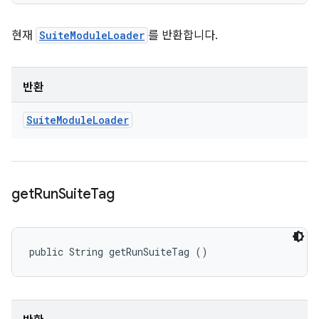
현재
SuiteModuleLoader
를 반환합니다.
반환
Suite
Module
Loader
get
Run
Suite
Tag
public String getRunSuiteTag ()