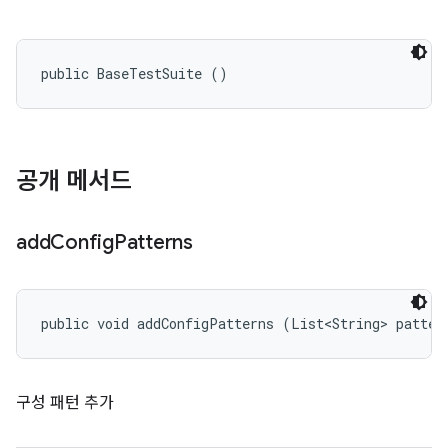
public BaseTestSuite ()
공개 메서드
add
Config
Patterns
public void addConfigPatterns (List<String> patter
구성 패턴 추가