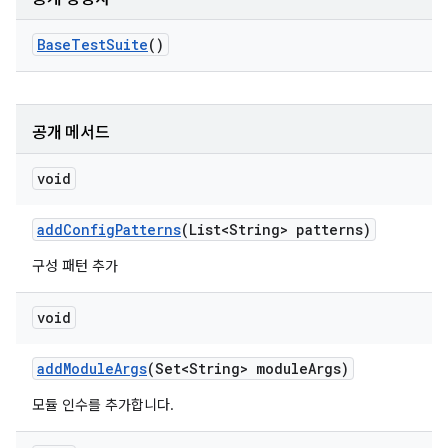
Base
Test
Suite
()
공개 메서드
void
add
Config
Patterns
(List<String> patterns)
구성 패턴 추가
void
add
Module
Args
(Set<String> module
Args)
모듈 인수를 추가합니다.