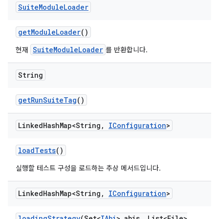
Suite
Module
Loader
get
Module
Loader
()
SuiteModuleLoader
현재
를 반환합니다.
String
get
Run
Suite
Tag
()
Linked
Hash
Map<String
,
IConfiguration
>
load
Tests
()
실행할 테스트 구성을 로드하는 추상 메서드입니다.
Linked
Hash
Map<String
,
IConfiguration
>
loading
Strategy
(Set<
IAbi
> abis
,
List<File>