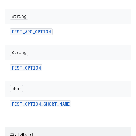
String
TEST
_
ARG
_
OPTION
String
TEST
_
OPTION
char
TEST
_
OPTION
_
SHORT
_
NAME
공개 생성자