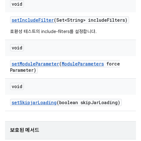
void
set
Include
Filter
(Set<String> include
Filters)
호환성 테스트의 include-filters를 설정합니다.
void
set
Module
Parameter
(
Module
Parameters
force
Parameter)
void
set
Skipjar
Loading
(boolean skip
Jar
Loading)
보호된 메서드