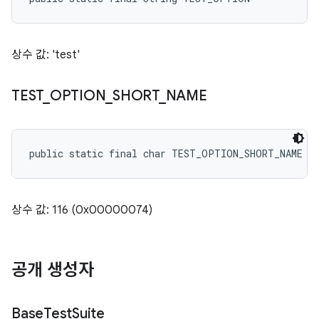
상수 값: 'test'
TEST
_
OPTION
_
SHORT
_
NAME
public static final char TEST_OPTION_SHORT_NAME
상수 값: 116 (0x00000074)
공개 생성자
Base
Test
Suite