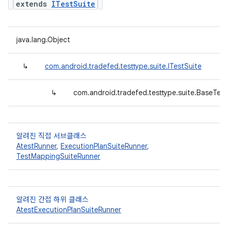
extends
ITestSuite
java.lang.Object
↳
com.android.tradefed.testtype.suite.ITestSuite
↳
com.android.tradefed.testtype.suite.BaseTest
알려진 직접 서브클래스
AtestRunner
,
ExecutionPlanSuiteRunner
,
TestMappingSuiteRunner
알려진 간접 하위 클래스
AtestExecutionPlanSuiteRunner