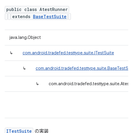
public class AtestRunner
extends
BaseTestSuite
java.lang.Object
↳
com.android.tradefed.testtype.suite.ITestSuite
↳
com.android.tradefed.testtype.suite.BaseTestSui
↳
com.android.tradefed.testtype.suite.Atest
ITestSuite
の実装