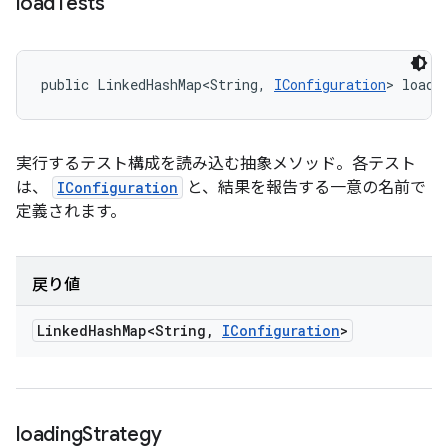
load
Tests
public LinkedHashMap<String, 
IConfiguration
> loadT
実行するテスト構成を読み込む抽象メソッド。各テスト
は、
IConfiguration
と、結果を報告する一意の名前で
定義されます。
戻り値
Linked
Hash
Map<String
,
IConfiguration
>
loading
Strategy