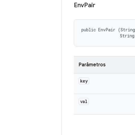
Env
Pair
public EnvPair (String
                String
Parâmetros
key
val