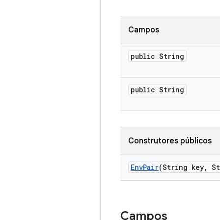
Campos
public String
public String
Construtores públicos
Env
Pair
(String key
,
St
Campos