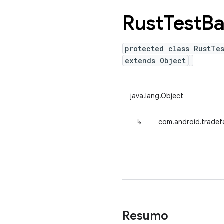
Rust
Test
Ba
protected class RustTe
extends Object
java.lang.Object
↳
com.android.tradefe
Resumo