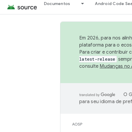
Documentos
Android Code Se
Em 2026, para nos alin
plataforma para o ecos
Para criar e contribuir
latest-release
sempre
consulte
Mudanças no
O G
para seu idioma de pre
AOSP