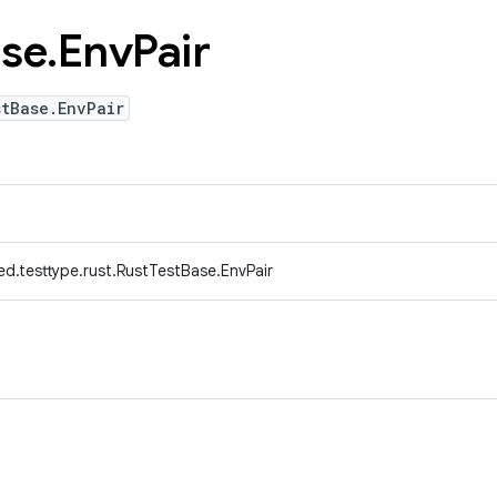
se
.
Env
Pair
stBase.EnvPair
d.testtype.rust.RustTestBase.EnvPair