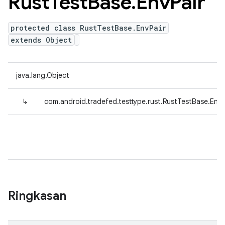
Rust
Test
Base
.
Env
Pair
protected class RustTestBase.EnvPair
extends Object
java.lang.Object
↳
com.android.tradefed.testtype.rust.RustTestBase.EnvP
Ringkasan