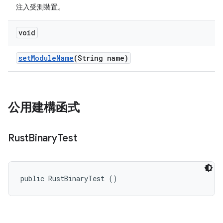
注入受測裝置。
void
set
Module
Name
(String name)
公用建構函式
Rust
Binary
Test
public RustBinaryTest ()