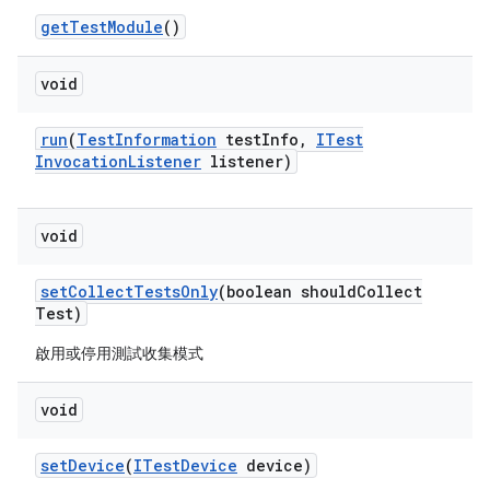
get
Test
Module
()
void
run
(
Test
Information
test
Info
,
ITest
Invocation
Listener
listener)
void
set
Collect
Tests
Only
(boolean should
Collect
Test)
啟用或停用測試收集模式
void
set
Device
(
ITest
Device
device)