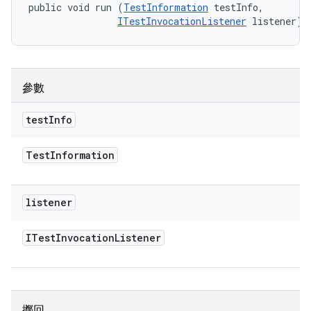
public void run (
TestInformation
 testInfo, 

ITestInvocationListener
 listener)
參數
test
Info
Test
Information
listener
ITest
Invocation
Listener
擲回