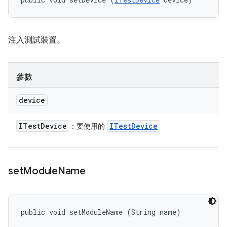
注入測試裝置。
參數
device
ITest
Device
ITest
Device
：要使用的
set
Module
Name
public void setModuleName (String name)