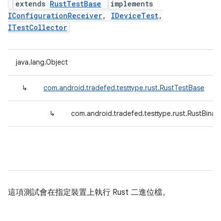
extends
RustTestBase
implements
IConfigurationReceiver
,
IDeviceTest
,
ITestCollector
java.lang.Object
↳
com.android.tradefed.testtype.rust.RustTestBase
↳
com.android.tradefed.testtype.rust.RustBinar
這項測試會在指定裝置上執行 Rust 二進位檔。