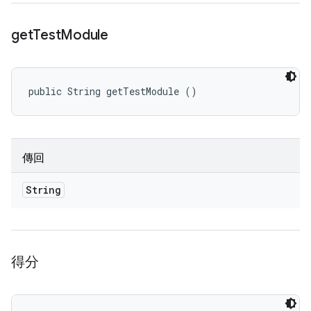
get
Test
Module
public String getTestModule ()
傳回
String
得分