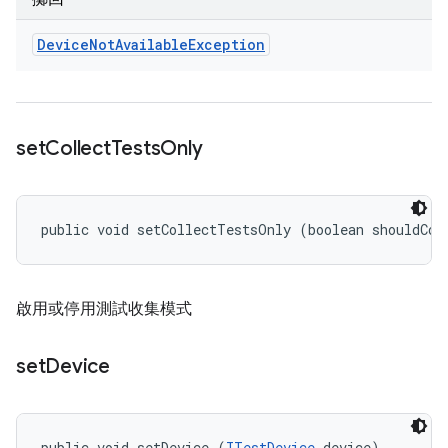
Device
Not
Available
Exception
set
Collect
Tests
Only
public void setCollectTestsOnly (boolean shouldCol
啟用或停用測試收集模式
set
Device
public void setDevice (
ITestDevice
 device)