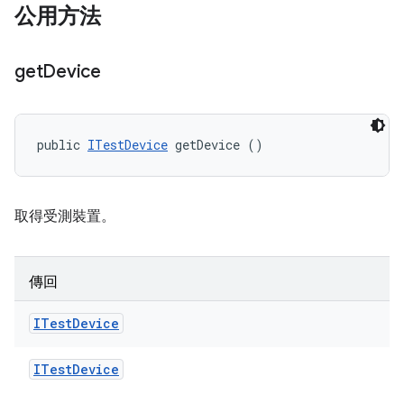
公用方法
get
Device
public 
ITestDevice
 getDevice ()
取得受測裝置。
傳回
ITest
Device
ITest
Device