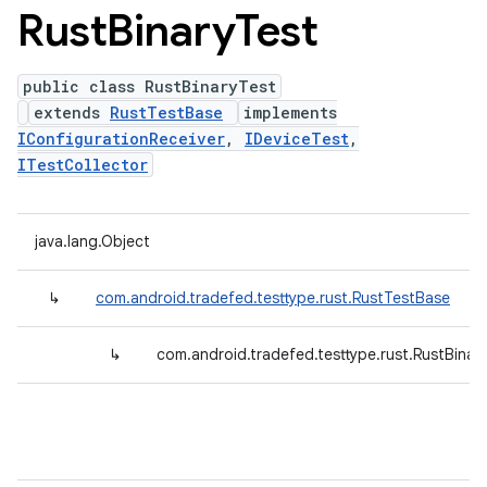
Rust
Binary
Test
public class RustBinaryTest
extends
RustTestBase
implements
IConfigurationReceiver
,
IDeviceTest
,
ITestCollector
java.lang.Object
↳
com.android.tradefed.testtype.rust.RustTestBase
↳
com.android.tradefed.testtype.rust.RustBinar