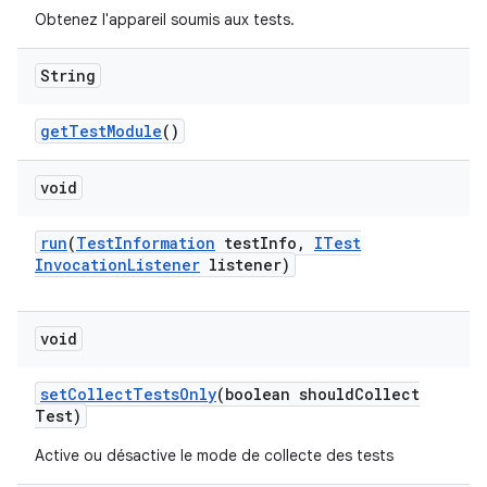
Obtenez l'appareil soumis aux tests.
String
get
Test
Module
()
void
run
(
Test
Information
test
Info
,
ITest
Invocation
Listener
listener)
void
set
Collect
Tests
Only
(boolean should
Collect
Test)
Active ou désactive le mode de collecte des tests