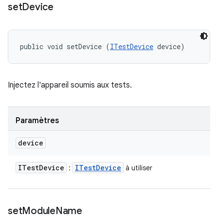
set
Device
public void setDevice (
ITestDevice
 device)
Injectez l'appareil soumis aux tests.
Paramètres
device
ITest
Device
ITest
Device
:
à utiliser
set
Module
Name