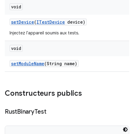
void
set
Device
(
ITest
Device
device)
Injectez l'appareil soumis aux tests.
void
set
Module
Name
(String name)
Constructeurs publics
Rust
Binary
Test