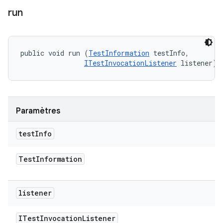
run
public void run (
TestInformation
 testInfo, 

ITestInvocationListener
 listener)
Paramètres
test
Info
Test
Information
listener
ITest
Invocation
Listener