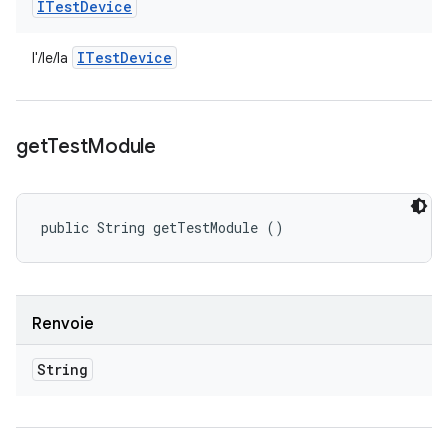
ITest
Device
ITest
Device
l'/le/la
get
Test
Module
public String getTestModule ()
Renvoie
String