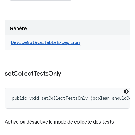
Génère
Device
Not
Available
Exception
set
Collect
Tests
Only
public void setCollectTestsOnly (boolean shouldCol
Active ou désactive le mode de collecte des tests