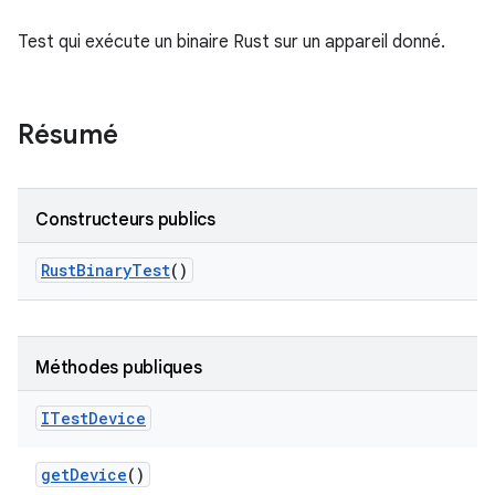
Test qui exécute un binaire Rust sur un appareil donné.
Résumé
Constructeurs publics
Rust
Binary
Test
()
Méthodes publiques
ITest
Device
get
Device
()