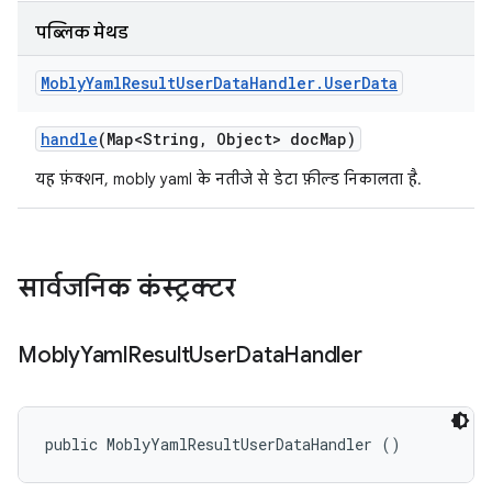
पब्लिक मेथड
Mobly
Yaml
Result
User
Data
Handler
.
User
Data
handle
(Map<String
,
Object> doc
Map)
यह फ़ंक्शन, mobly yaml के नतीजे से डेटा फ़ील्ड निकालता है.
सार्वजनिक कंस्ट्रक्टर
Mobly
Yaml
Result
User
Data
Handler
public MoblyYamlResultUserDataHandler ()