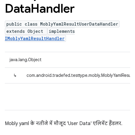
Data
Handler
public class MoblyYamlResultUserDataHandler
extends Object
implements
IMoblyYamlResultHandler
java.lang.Object
↳
com.android.tradefed.testtype.mobly.MoblyYamlResul
Mobly yaml के नतीजे में मौजूद 'User Data' एलिमेंट हैंडलर.