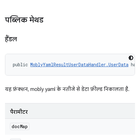
पब्लिक मेथड
हैंडल
public 
MoblyYamlResultUserDataHandler.UserData
 han
यह फ़ंक्शन, mobly yaml के नतीजे से डेटा फ़ील्ड निकालता है.
पैरामीटर
doc
Map