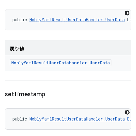
public 
MoblyYamlResultUserDataHandler.UserData
 bui
戻り値
Mobly
Yaml
Result
User
Data
Handler
.
User
Data
set
Timestamp
public 
MoblyYamlResultUserDataHandler.UserData.Bui