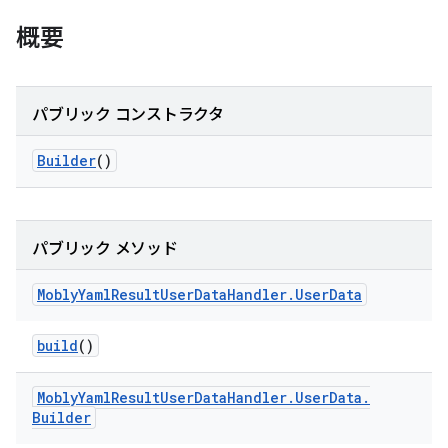
概要
パブリック コンストラクタ
Builder
()
パブリック メソッド
Mobly
Yaml
Result
User
Data
Handler
.
User
Data
build
()
Mobly
Yaml
Result
User
Data
Handler
.
User
Data
.
Builder