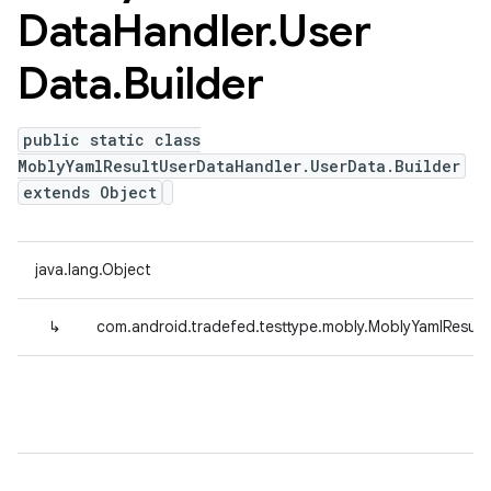
Data
Handler
.
User
Data
.
Builder
public static class
MoblyYamlResultUserDataHandler.UserData.Builder
extends Object
java.lang.Object
↳
com.android.tradefed.testtype.mobly.MoblyYamlResult