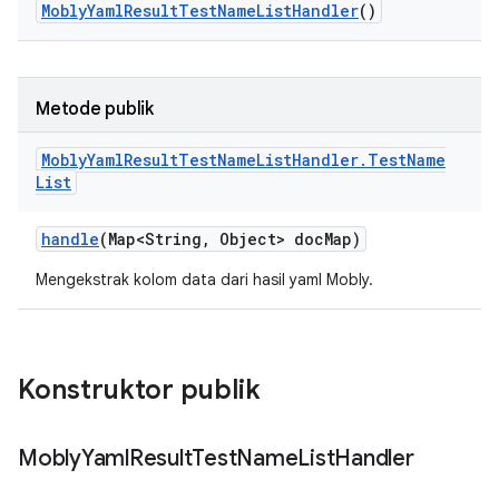
Mobly
Yaml
Result
Test
Name
List
Handler
()
Metode publik
Mobly
Yaml
Result
Test
Name
List
Handler
.
Test
Name
List
handle
(Map<String
,
Object> doc
Map)
Mengekstrak kolom data dari hasil yaml Mobly.
Konstruktor publik
Mobly
Yaml
Result
Test
Name
List
Handler