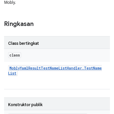
Mobly.
Ringkasan
Class bertingkat
class
Mobly
Yaml
Result
Test
Name
List
Handler
.
Test
Name
List
Konstruktor publik