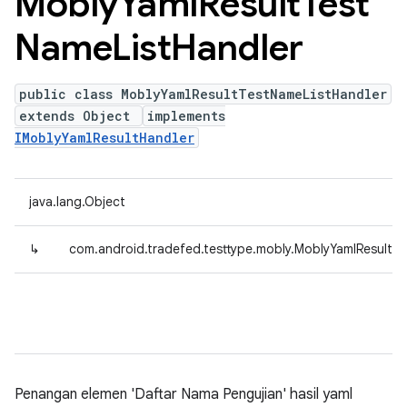
Mobly
Yaml
Result
Test
Name
List
Handler
public class MoblyYamlResultTestNameListHandler
extends Object
implements
IMoblyYamlResultHandler
java.lang.Object
↳
com.android.tradefed.testtype.mobly.MoblyYamlResultT
Penangan elemen 'Daftar Nama Pengujian' hasil yaml