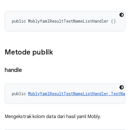
public MoblyYamlResultTestNameListHandler ()
Metode publik
handle
public 
MoblyYamlResultTestNameListHandler.TestNam
Mengekstrak kolom data dari hasil yaml Mobly.