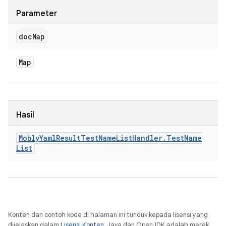
Parameter
doc
Map
Map
Hasil
Mobly
Yaml
Result
Test
Name
List
Handler
.
Test
Name
List
Konten dan contoh kode di halaman ini tunduk kepada lisensi yang
dijelaskan dalam
Lisensi Konten
. Java dan OpenJDK adalah merek