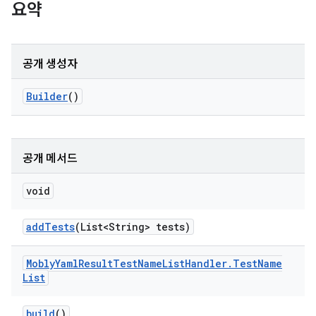
요약
공개 생성자
Builder
()
공개 메서드
void
add
Tests
(List<String> tests)
Mobly
Yaml
Result
Test
Name
List
Handler
.
Test
Name
List
build
()