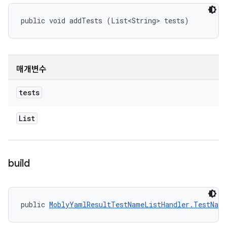
public void addTests (List<String> tests)
매개변수
tests
List
build
public 
MoblyYamlResultTestNameListHandler.TestNam