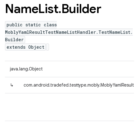
Name
List
.
Builder
public static class
MoblyYamlResultTestNameListHandler.TestNameList.
Builder
extends Object
java.lang.Object
↳
com.android.tradefed.testtype.mobly.MoblyYamlResultTe